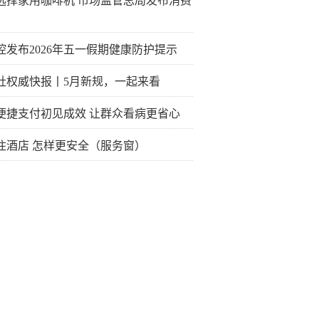
选择家用咖啡机 市场监管总局发布消费
控发布2026年五一假期健康防护提示
社权威快报丨5月新规，一起来看
便捷支付初见成效 让群众看病更省心
住酒店 怎样更安全（服务窗）