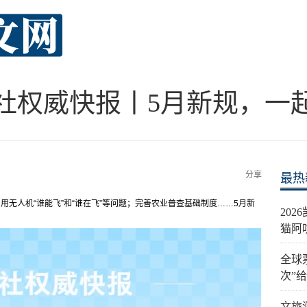
社权威快报丨5月新规，一
分享
最热
用无人机“谁能飞”和“谁在飞”等问题；完善农业普查基础制度……5月新
20
猫阿
全球
次”
文旅