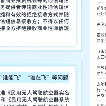
新华
化让
首席
霍斛
花采
《茶
工匠
元气
功能
去年
行业
在身