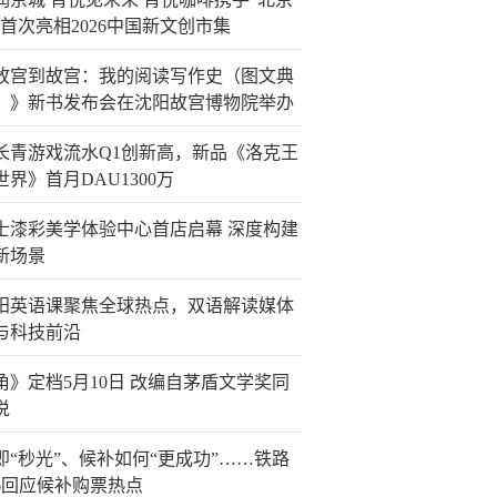
”首次亮相2026中国新文创市集
故宫到故宫：我的阅读写作史（图文典
）》新书发布会在沈阳故宫博物院举办
长青游戏流水Q1创新高，新品《洛克王
世界》首月DAU1300万
士漆彩美学体验中心首店启幕 深度构建
新场景
阳英语课聚焦全球热点，双语解读媒体
与科技前沿
角》定档5月10日 改编自茅盾文学奖同
说
即“秒光”、候补如何“更成功”……铁路
06回应候补购票热点