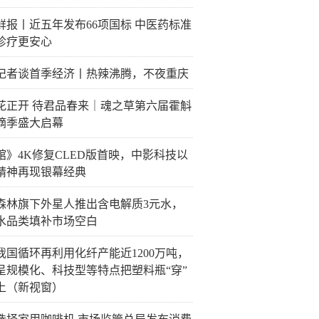
鲜报丨近五年发布66项国标 中医药标准
诊疗更安心
记者谈首季经济丨热辣沸腾，不夜重庆
花正开 待君品春来｜魂之草第六届霍斛
摘季盛大启幕
馆》4K修复CLED版首映，中影科技以
精神再现银幕经典
森林旗下外星人推出含电解质3元水，
水品类填补市场空白
我国循环再利用化纤产能近1200万吨，
呈规模化、科技型等特点把塑料瓶“穿”
上（新视窗）