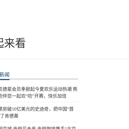
起来看
新闻
26凯德星会员季掀起今夏欢乐运动热潮 熊
叻伴您一起欢“叻”开赛，快乐加倍
票房破10亿美元的史迪奇，把中国“首
给了肯德基
润京城 肯悦见未来 肯悦咖啡携手“北京