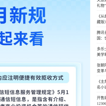
礼物
《从
藏版
腾讯
国：
多乐
美学
张朝
变革
《主
名小
开售
123