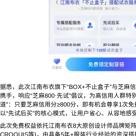
据悉，此次江南布衣旗下“BOX+不止盒子”与芝麻信
携手，响应“芝麻800·先试”倡议，为高信用人群特
道”：只要芝麻信用分≥800分，即有机会尊享1次
以“先试后买”的核心模式，让用户省心、从容地感
此次免费权益依托江南布衣8大原创设计师品牌矩阵(J
CROQUIS等)，由具备5年+服装行业经验的资深搭