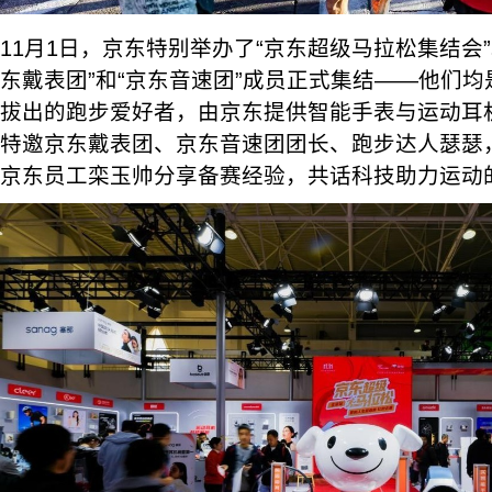
11月1日，京东特别举办了“京东超级马拉松集结会
东戴表团”和“京东音速团”成员正式集结——他们
拔出的跑步爱好者，由京东提供智能手表与运动耳
特邀京东戴表团、京东音速团团长、跑步达人瑟瑟
京东员工栾玉帅分享备赛经验，共话科技助力运动