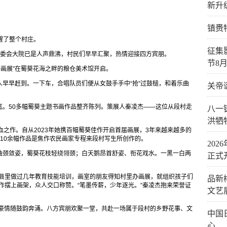
新升
镇赉
叫醒了整个村庄。
征集
村委会大院已是人声鼎沸，村民们早早汇聚，热情迎接四方宾朋。
节8月
葵画展”在蜀葵花海之畔的粮仓美术馆开启。
早早赶到。一下车，合唱队员们便从女鼓手手中“抢”过鼓槌，和着乐曲
关帝
氲。50多幅蜀葵主题书画作品整齐陈列。策展人秦凌杰——这位从段村走
八一
洪牺
血之作。自从2023年她携百幅蜀葵佳作开启首届画展，3年来越来越多的
10余幅作品是焦作农民画家专程来段村写生所创作的。
20
曲颈敛姿，蜀葵花枝轻绕翎颈；白天鹅昂首舒姿、衔花戏水。一黑一白两
正式
在县里做过几年教育技能培训，画室的朋友得知村里办画展，就组织孩子们
品新
作摆上画架，众人交口称赞。“笔墨传薪，少年逐光。”秦凌杰抱来荣誉证
文艺
土豪情随鼓韵奔涌。八方宾朋欢聚一堂，共赴一场属于段村的乡野花事、文
中国
心