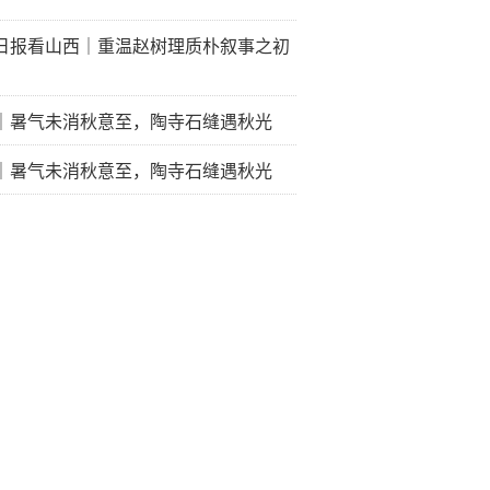
日报看山西｜重温赵树理质朴叙事之初
｜暑气未消秋意至，陶寺石缝遇秋光
｜暑气未消秋意至，陶寺石缝遇秋光