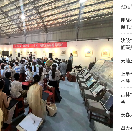
AI
迎战
保电
陕鼓
低碳
天岫
上半
本降
吉林
案
长春
四大