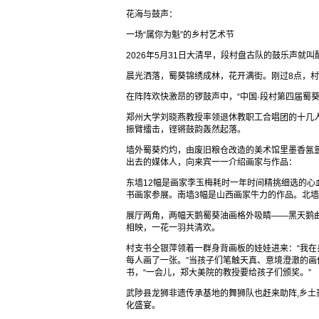
花海与鼓声：
一场“属你为魁”的乡村艺术节
2026年5月31日大清早，段村盘古队的鼓乐声就
晨光洒落，蜀葵锦绣成林，花开满街。刚过8点，
在阵阵欢快激昂的锣鼓声中，“中国·段村第四届蜀
郑州大学刘晓燕教授率领退休教职工合唱团的十几人
振臂擂击，铿锵鼓韵轰然起落。
墙外蜀葵灼灼，由废旧粮仓改造的美术馆里墨香氤
出去的媒体人，向来宾一一介绍画家与作品：
东墙12幅是画家李玉梅耗时一年时间精挑细选的心
书画家参展。南墙3幅是山西画家牛力的作品。北墙
展厅两角，两幅天鹅蜀葵油画格外吸睛——黑天鹅
相映，一花一羽共清欢。
村支书仝银萍领着一群身背画板的娃娃进来：“我
每人画了一张。”当孩子们笔触天真、意境澄澈的画
书，“一会儿，郑大美院的教授要给孩子们颁奖。”
武陟县龙狮非遗传承基地的舞狮队也赶来助阵,乡
化盛宴。