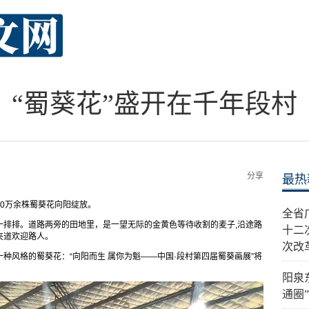
“蜀葵花”盛开在千年段村
分享
最热
0万余株蜀葵花向阳绽放。
全省
一排排。道路两旁的田地里，是一望无际的金黄色等待收割的麦子,沿途路
十二
夹道欢迎路人。
次改
种风格的蜀葵花：“向阳而生 属你为魁——中国·段村第四届蜀葵画展”将
阳泉
通圈