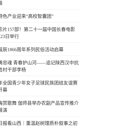
级
特色产业迎来“高校智囊团”
影片157部！第二十一届中国长春电影
23日举行
诞辰1866周年系列民俗活动启幕
铸忠魂 青春护山河——追记陕西汉中抗
牲村干部李杨
26年全国青少年女子足球民族团结友谊赛
开幕
梅赏歌舞 伽师县举办农副产品宣传推介
展演
日报看山西｜重温赵树理质朴叙事之初