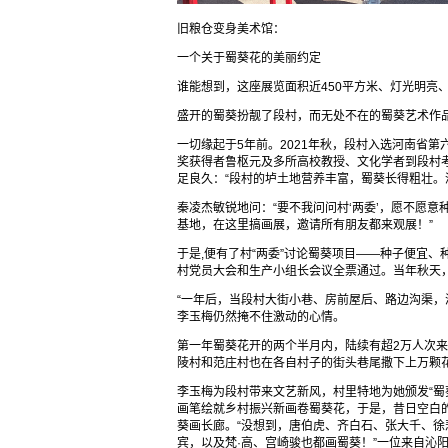
旧粮仓变身美术馆：
一个关于蜀葵花的美丽约定
谁能想到，这座展览面积近450平方米、灯光明亮
盛开的蜀葵扮靓了段村，而无处不在的蜀葵艺术作
一切缘起于5年前。2021年秋，段村入选河南省
奖获得者鲁枢元及多所高校教授、文化学者到段村
足良久：“段村的垆土地营养丰富，蜀葵长得粗壮。
秦凌杰敏锐地问：“要不我问问村‘两委’，愿不愿意
基地，在这里搞画展，邀请所有朋友都来观展！”
于是,便有了村“两委”讨论蜀葵项目——种子便宜
村党员大会和生产小组长会议全票通过。当年秋天
“一年后，当段村大街小巷、房前屋后、路边沟渠，
李玉梅仍然掩不住激动的心情。
第一年蜀葵花开的两个半月内，陆续有超2万人次
陵村和范庄村也在各自村子的街头巷尾撒下上万颗
李玉梅为段村带来文艺新风，村里特地为她颁发“蜀
画笔绘就乡村振兴新画卷蜀葵花，于是，昔日空白的
葵画长廊。“没想到，唐伯虎、齐白石、张大千、
宾，以及梵·高、宫崎骏也都画蜀葵！”一位来自沁