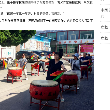
女士，把手推车拉来的图书赠予段村图书馆；巩义作家柴振宽携一众文友
》。
中国
地说，“画展一年比一年好，村民的热情让我感动。”
心
用左手创作蜀葵画参展，还现场朗诵了一首蜀葵诗作，她的深情投入打动了
立秋
立秋