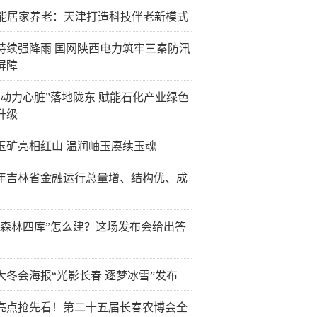
赋能居家养老：天津打造科技伴老新模式
持续强降雨 国网陕西电力筑牢三秦防汛
屏障
“动力心脏”落地陇东 赋能石化产业绿色
升级
玉矿亮相红山 温润岫玉赓续玉魂
年吉林省金融运行总量增、结构优、成
“森林四库”怎么建？这场发布会给出答
大冬会海报“光影长春 逐梦冰雪”发布
亮点抢先看！第二十五届长春农博会全