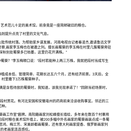
、艺术范儿十足的美术馆，前身竟是一座简陋破旧的粮仓。
品则提升点亮了村里的文化气息。
第六批传统村落。为帮助家乡谋发展，河南电视台记者秦凌杰,邀请鲁迅文学
考察,画家李玉梅也在被邀之列。擅长画蜀葵的李玉梅在村里几簇蜀葵旁驻
深秋别处蜀葵多已枯萎，这里仍花开满株。”
种蜀葵？”李玉梅顺口说：“段村若能种上两三万株，我就把段村当成写生
、种植成本低、管理简单、花期长达五六个月，还有经济前景。3天后，全
，村里撒下3万株蜀葵种子。
满是含苞待放的蜀葵时，我知道，该我兑现承诺了！”回顾当初场景时，
来段村赏花。有河北安国和安徽亳州的药商前来洽谈收购事宜。邻近的三
花种。
葵画工作室”匾牌。南阳籍画家刘松峰擅长墙绘，多年来在数百个村寨用
段村粮仓美术馆外墙上，被200多幅中外名画家的蜀葵画装点成一条蜀
徐悲鸿、梅兰芳、宋美龄都画蜀葵，还有意大利画家提香、俄罗斯画家列
阳的老画家连连感叹。