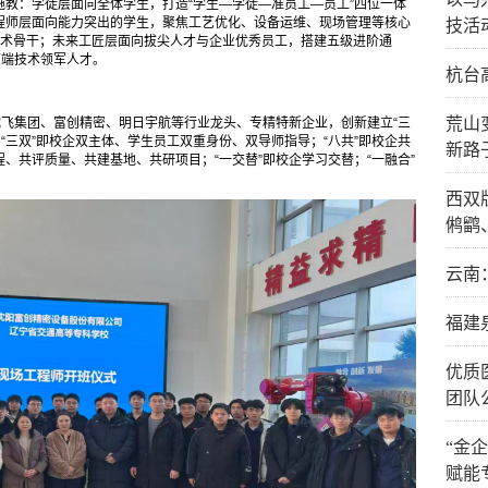
教：学徒层面向全体学生，打造“学生—学徒—准员工—员工”四位一体
程师层面向能力突出的学生，聚焦工艺优化、设备运维、现场管理等核心
技活
坚技术骨干；未来工匠层面向拔尖人才与企业优秀员工，搭建五级进阶通
高端技术领军人才。
杭台
荒山
沈飞集团、富创精密、明日宇航等行业龙头、专精特新企业，创新建立“三
。“三双”即校企双主体、学生员工双重身份、双导师指导；“八共”即校企共
新路
、共评质量、共建基地、共研项目；“一交替”即校企学习交替；“一融合”
西双
鸺鹠
云南
福建
优质
团队
“金
赋能