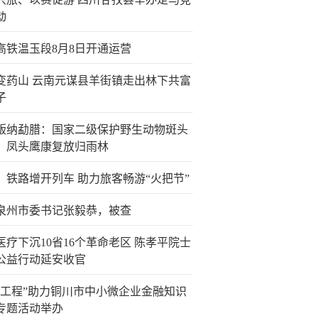
动
高铁温玉段8月8日开通运营
变药山 云南元谋县羊街镇走出林下共富
子
版纳勐腊：国家二级保护野生动物斑头
、凤头鹰康复放归雨林
：铁路增开列车 助力旅客畅游“火把节”
泉州市委书记张毅恭，被查
医疗下沉10省16个革命老区 陈孝平院士
公益行动延安收官
企工程”助力铜川市中小微企业金融知识
专题活动举办