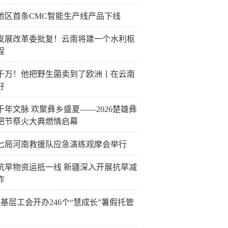
地区首条CMC智能生产线产品下线
发展改革委批复！云南将建一个水利枢
程
千万！他把野生菌卖到了欧洲丨在云南
好
千年文脉 欢聚彝乡盛夏——2026楚雄彝
把节祭火大典燃情启幕
七局河南救援队应急演练观摩会举行
抗旱物资运抵一线 新疆深入开展抗旱减
作
6家基层工会开办246个“慧成长”暑假托管