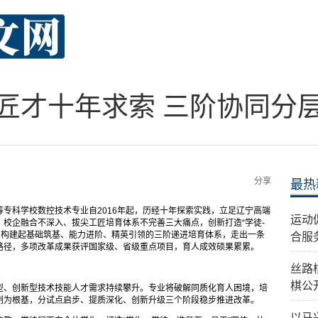
匠才十年求索 三阶协同分
分享
最热
专科学校数控技术专业自2016年起，历经十年探索实践，立足辽宁高端
运动
校企融合不深入、拔尖工匠培育体系不完善三大痛点，创新打造“学徒-
，构建起基础筑基、能力进阶、精英引领的三阶递进培育体系，走出一条
合服
路径，多项改革成果获评国家级、省级重点项目，育人成效硕果累累。
丝路
棋公
型、创新型技术技能人才需求持续攀升。专业将破解同质化育人困境，培
制为根基，分试点启步、提质深化、创新升级三个阶段稳步推进改革。
以马