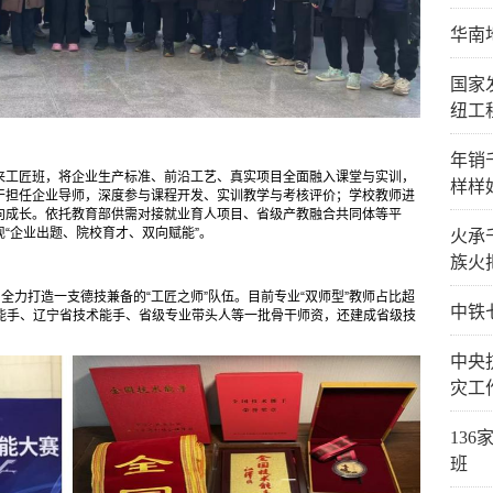
华南
国家
纽工
年销
来工匠班，将企业生产标准、前沿工艺、真实项目全面融入课堂与实训，
样样
干担任企业导师，深度参与课程开发、实训教学与考核评价；学校教师进
向成长。依托教育部供需对接就业育人项目、省级产教融合共同体等平
“企业出题、院校育才、双向赋能”。
火承
族火
全力打造一支德技兼备的“工匠之师”队伍。目前专业“双师型”教师占比超
中铁
位能手、辽宁省技术能手、省级专业带头人等一批骨干师资，还建成省级技
中央
灾工
13
班