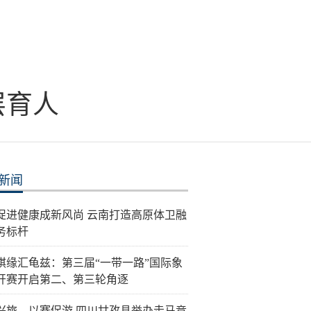
层育人
新闻
促进健康成新风尚 云南打造高原体卫融
务标杆
棋缘汇龟兹：第三届“一带一路”国际象
开赛开启第二、第三轮角逐
兴旅、以赛促游 四川甘孜县举办走马竞