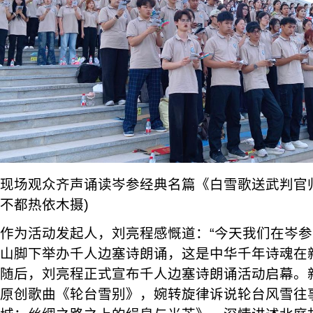
现场观众齐声诵读岑参经典名篇《白雪歌送武判官归
不都热依木摄)
作为活动发起人，刘亮程感慨道：“今天我们在岑
山脚下举办千人边塞诗朗诵，这是中华千年诗魂在
随后，刘亮程正式宣布千人边塞诗朗诵活动启幕。
原创歌曲《轮台雪别》，婉转旋律诉说轮台风雪往