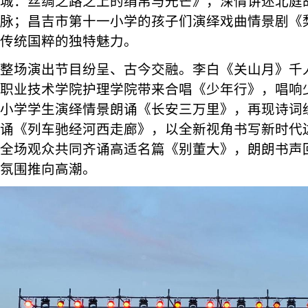
城：丝绸之路之上的绢帛与光芒》，深情讲述北庭
脉；昌吉市第十一小学的孩子们演绎戏曲情景剧《
传统国粹的独特魅力。
整场演出节目纷呈、古今交融。李白《关山月》千
职业技术学院护理学院带来合唱《少年行》，唱响
小学学生演绎情景朗诵《长安三万里》，再现诗词
诵《列车驰经河西走廊》，以全新视角书写新时代
全场观众共同齐诵高适名篇《别董大》，朗朗书声
氛围推向高潮。