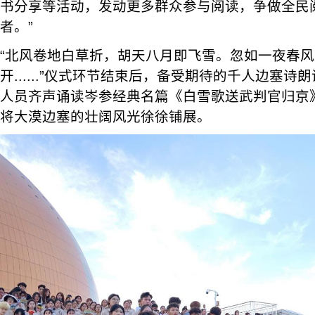
书分享等活动，发动更多群众参与阅读，争做全民
者。”
“北风卷地白草折，胡天八月即飞雪。忽如一夜春
开......”仪式环节结束后，备受期待的千人边塞
人员齐声诵读岑参经典名篇《白雪歌送武判官归京
将大漠边塞的壮阔风光徐徐铺展。