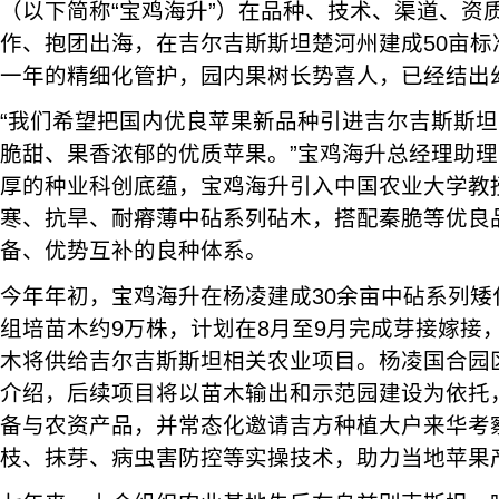
（以下简称“宝鸡海升”）在品种、技术、渠道、资
作、抱团出海，在吉尔吉斯斯坦楚河州建成50亩标
一年的精细化管护，园内果树长势喜人，已经结出
“我们希望把国内优良苹果新品种引进吉尔吉斯斯
脆甜、果香浓郁的优质苹果。”宝鸡海升总经理助
厚的种业科创底蕴，宝鸡海升引入中国农业大学教
寒、抗旱、耐瘠薄中砧系列砧木，搭配秦脆等优良
备、优势互补的良种体系。
今年年初，宝鸡海升在杨凌建成30余亩中砧系列矮
组培苗木约9万株，计划在8月至9月完成芽接嫁接
木将供给吉尔吉斯斯坦相关农业项目。杨凌国合园
介绍，后续项目将以苗木输出和示范园建设为依托
备与农资产品，并常态化邀请吉方种植大户来华考
枝、抹芽、病虫害防控等实操技术，助力当地苹果