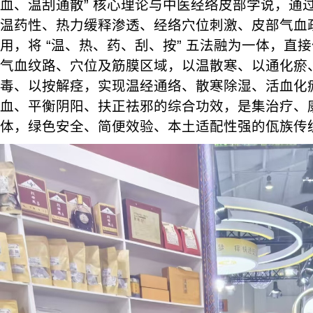
血、温刮通散” 核心理论与中医经络皮部学说，通
温药性、热力缓释渗透、经络穴位刺激、皮部气血
用，将 “温、热、药、刮、按” 五法融为一体，直
气血纹路、穴位及筋膜区域，以温散寒、以通化瘀
毒、以按解痉，实现温经通络、散寒除湿、活血化
血、平衡阴阳、扶正祛邪的综合功效，是集治疗、
体，绿色安全、简便效验、本土适配性强的佤族传