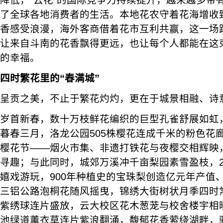
了全球各地消费者的生活。本地花农守着花海增收
香感受浪漫，海外客商借着花市互利共赢，这一场跨
让来自斗南的花香飘得更远，也让每个人都能在这
的幸福。
四时繁花
里的
“
春满城
”
呈贡之美，不止于繁花灼灼，更在于城景相融、诗
岁首新春，数十万枝鲜花编织的巨型孔雀舒展如虹
暮春三月，洛龙公园505株樱花连成千米的粉色花
樱花节——烟火市集、非遗打铁花与夜樱交相辉映
寻趣；与此同时，城郊万溪冲千亩梨园素雪盈枝，2
嬉戏游玩，900年种植史的宝珠梨创造亿元年产值
三铝公路泡桐花随风摇曳，锦绣大街树状月季四时
紫绣球连片盛放，云大校区花木葱茏与校舍楼宇相
池绿道薰衣草连片紫浪翻涌，馥郁花香萦绕湖畔，