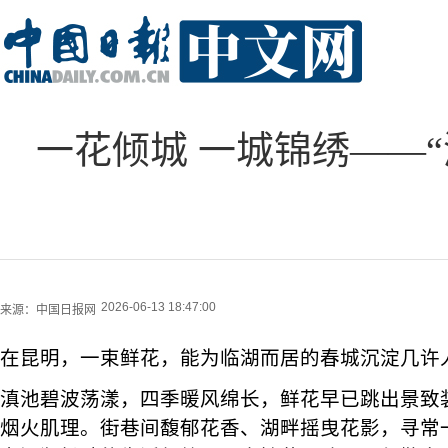
一花倾城 一城锦绣——
2026-06-13 18:47:00
来源：
中国日报网
在昆明，一束鲜花，能为临湖而居的春城沉淀几许
滇池碧波荡漾，四季暖风绵长，鲜花早已跳出景致
烟火肌理。街巷间馥郁花香、湖畔摇曳花影，寻常