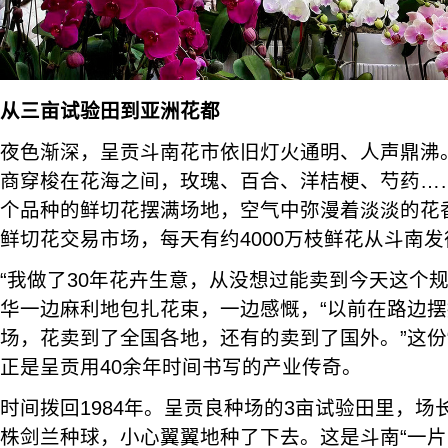
从三亩试验田到亚洲花都
夜色渐深，呈贡斗南花市依旧灯火通明、人声鼎沸
商穿梭在花海之间，玫瑰、百合、洋桔梗、芍药……1
个品种的鲜切花摆满场地，空气中弥漫着淡淡的花
鲜切花交易市场，每天有约4000万枝鲜花从斗南
“我做了30年花卉生意，从没想过能卖到今天这个
华一边麻利地包扎花束，一边感慨，“以前在路边
场，花卖到了全国各地，还有的卖到了国外。”这份
正是呈贡用40余年时间书写的产业传奇。
时间拨回1984年。呈贡良种场的3亩试验田里，
株剑兰种球，小心翼翼地种了下去。这是斗南“一片