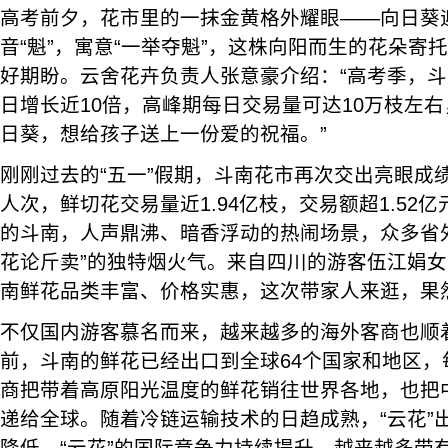
高考前夕，花市里的一抹金黄格外耀眼——向日葵迎
音“魁”，寓意“一举夺魁”，这株向阳而生的花朵寄
好期盼。云舍花卉负责人张意豪介绍：“高考季，
日增长近10倍，高峰期每日交易量可达10万枝左
日葵，想给孩子送上一份爱的祝福。”
刚刚过去的“五一”假期，斗南花市再次交出亮眼成绩单
人次，鲜切花交易量近1.94亿枝，交易额超1.52
的斗南，人声鼎沸、暗香浮动的热闹场景，众多省
花论斤卖”的独特烟火气。来自四川的游客伍江娟女
南鲜花品类丰富、价格实惠，这次带家人来逛，果
不仅国内游客慕名而来，越来越多的海外客商也顺
前，斗南的鲜花已经出口到全球64个国家和地区，
商把带着高原阳光温度的鲜花销往世界各地，也把
递给全球。随着冷链运输技术的日趋成熟，“云花”
降低，“云花”的国际竞争力持续提升，越来越多带有