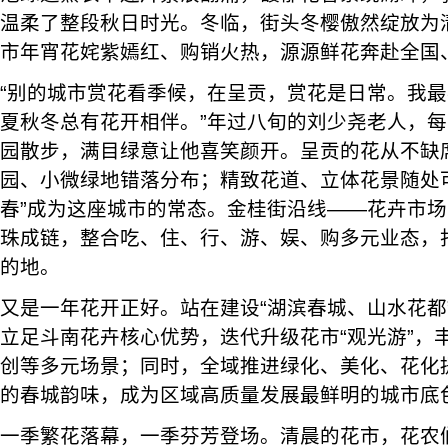
温柔了整段秋日时光。冬临，街头冬樱傲然绽放为
市年宵花姹紫嫣红、购销火热，源源鲜花奔赴全国
“别的城市赏花看季候，在呈贡，赏花是日常。我
夏秋冬总有花开相伴。”年过八旬的刘少尧老人，
园散步，满目绿意让他喜笑颜开。呈贡的花从不缺
园、小微绿地错落分布；精致花道、立体花景随处
春”成为这座城市的常态。金桂街沿线——花卉市
珠成链，整合吃、住、行、游、娱、购多元业态，
的地。
又是一年花开正好。站在建设“湖滨春城、山水花都
立足斗南花卉核心优势，迭代升级花市“观光游”，
创等多元场景；同时，全域推进绿化、美化、花化
的春城韵味，成为区域高质量发展最鲜明的城市底
一季繁花落幕，一季芬芳登场。清晨的花市，花农