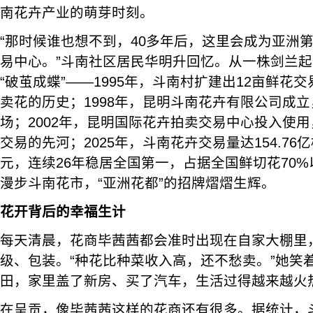
南花卉产业的萌芽时刻。
“那时候谁也想不到，40多年后，这里会成为亚洲
易中心。”斗南社区居民华明升回忆。从一株剑兰
“破茧成蝶”——1995年，斗南村扩建出12亩鲜花
卖花的历史；1998年，昆明斗南花卉有限公司成
场；2002年，昆明国际花卉拍卖交易中心投入使
交易的先河；2025年，斗南花卉交易量达154.76亿
元，连续26年稳居全国第一，占据全国鲜切花70
漫步斗南花市，“亚洲花都”的招牌熠熠生辉。
花开
背后
的幸福生计
每天清晨，花商毕茜茜都会准时出现在自家大棚里
级、包装。“种花比种菜收入高，还不愁卖。”她笑
田，家里盖了新房、买了汽车，生活过得越来越火
在呈贡，像毕茜茜这样的花商还有很多。据统计，