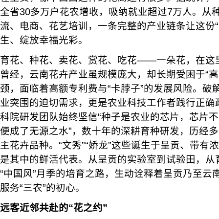
全省30多万户花农增收，吸纳就业超过7万人。从
流、电商、花艺培训，一条完整的产业链条让这份“
生、绽放幸福光彩。
育花、种花、卖花、赏花、吃花——一朵花，在这
曾经，云南花卉产业虽规模庞大，却长期受困于“高
颈，面临着高额专利费与“卡脖子”的发展风险。破
业突围的迫切需求，更是农业科技工作者践行正确
科院研发团队始终坚信“种子是农业的芯片，芯片
便成了无源之水”，数十年的深耕育种研发，历经
主花卉品种。“文秀”“娇龙”这些诞生于呈贡、带有浓
是其中的鲜活代表。从呈贡的实验室到试验田，从
“中国风”月季的培育之路，生动诠释着呈贡乃至云
服务“三农”的初心。
远客近邻
共赴
的“花之约”