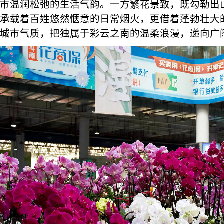
市温润松弛的生活气韵。一方繁花景致，既勾勒出
承载着百姓悠然惬意的日常烟火，更借着蓬勃壮大
城市气质，把独属于彩云之南的温柔浪漫，递向广