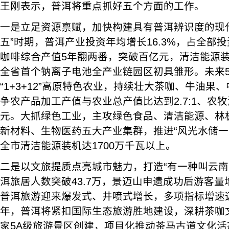
王刚表示，普洱将重点抓好五个方面的工作。
一是立足资源禀赋，加快构建具有普洱辨识度的现
五”时期，普洱产业投资年均增长16.3%，占全部投
咖啡综合产值5年翻两番，突破百亿元，清洁能源装
全省首个钠离子电池全产业链园区初具雏形。未来
“1+3+12”高原特色农业，持续壮大茶咖、牛油果
争农产品加工产值与农业总产值比达到2.7:1、农牧
元。大抓绿色工业，主攻绿色食品、清洁能源、林
新材料、生物医药五大产业集群，推进“风光水储一
全市清洁能源装机达1700万千瓦以上。
二是以文旅提质点亮城市魅力，打造“有一种叫云南
洱旅居人数突破43.7万，景迈山申遗成功后游客量
普洱旅游迎来爆发式、井喷式增长，多项指标增速
年，普洱将紧扣国际生态旅游胜地建设，深耕茶咖文
家5A级旅游景区创建，项目化推动茶马古道文化