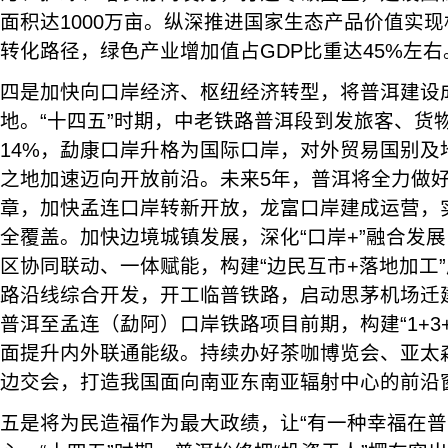
面积达1000万亩。纵深推进国家生态产品价值实现
转化路径，绿色产业增加值占GDP比重达45%左右
四是加快向口岸经济、枢纽经济转型，将普洱建设
地。“十四五”时期，中老铁路普洱段到发旅客、货物
14%，勐康口岸升格为国际口岸，对外贸易国别及
之地加速迈向开放前沿。未来5年，普洱将全力做
章，加快孟连口岸转新开放，龙富口岸建成运营，
全覆盖。加快边境城镇发展，深化“口岸+”融合发
区协同联动、一体赋能，构建“边民互市+落地加工
路沿线综合开发，开工临普铁路，启动思茅机场迁
普洱至孟连（勐阿）口岸铁路项目前期，构建“1+3
面提升内外联通能级。持续办好茶咖博览会、亚太
边交会，打造我国面向南亚东南亚辐射中心的前沿
五是将为民造福作为最大政绩，让“有一种幸福在普