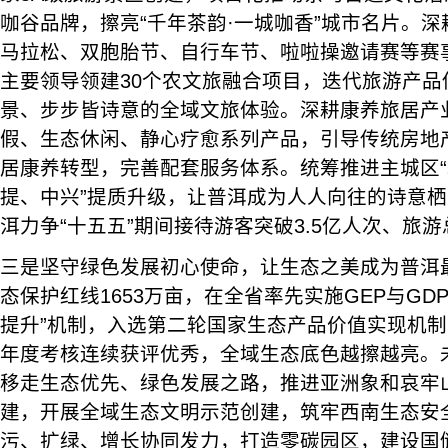
咖谷品牌，擦亮“千年茶韵·一城咖香”城市名片。
马拉松、双胞胎节、自行车节、啦啦操邀请赛等赛
主要领导领建30个农文旅融合项目，迭代旅游产品
景、步步皆诗意的全域文旅体验。深耕康养旅居产
假、生态休闲、静心疗愈系列产品，引导传统房地
居康养转型，完善配套服务体系。统筹推进主城区
提、中兴”提质升级，让普洱成为人人向往的诗意
洱力争“十五五”期间接待游客突破3.5亿人次、旅游
三是坚守绿色发展初心使命，让生态之美成为普洱
态保护红线1653万亩，在全省率先实施GEP与GD
提升”机制，入选第二轮国家生态产品价值实现机
年度考核连续获评优秀，全域生态底色越擦越亮。
移走生态优先、绿色发展之路，推进亚洲象和哀牢
建，开展全域生态文明示范创建，筑牢西南生态安
污、扩绿、增长协同发力，打造零碳园区，建设国储