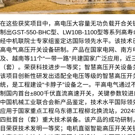
在这些获奖项目中，高电压大容量无功负载开合关
制出GST-550-BHC型、LW10B-1100型等系
经中机联院士专家组鉴定达国际领先水平。该技术
高电气高压开关设备研制。产品在国家电网、南方
及、越南等11个“一带一路”共建国家广泛应用，近三
（套）。荣获科技进步一等奖；智慧高压开关设备
该项目创新性研发出适配全电压等级的智慧高压开
统，是工程建设“卡脖子”设备之一。平高电气通过
制国内首台±800千伏直流高速开关，关键参数较进
中国机械工业联合会新产品鉴定，技术水平国际领先
应用于国家重点工程乌东德工程柳北换流站，202
四批首台（套）重大技术装备。该产品的成功研制
目荣获技术发明一等奖；电机直驱智能高压开关关