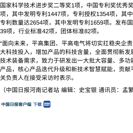
国家科学技术进步奖二等奖1项，中国专利奖优秀奖1
项，其中发明专利1447项，专利授权1354项，其
专利数量达2654项，其中发明专利1659项。发布
39项，行业标准42项，团体标准82项。
“面向未来，平高集团、平高电气将切实扛稳央企
大科技投入，增加产品的科技含量，全面贯彻新发
技术装备需求，致力于研发出一大批大容量、多功
产品，核心产品迭代升级和新技术智慧赋能，贡献
关负责人在接受采访时表示。
（中国日报河南记者站 编辑：史宝银 通讯员：孟