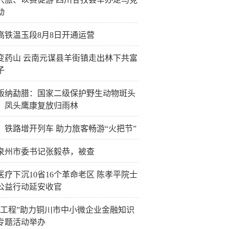
动
高铁温玉段8月8日开通运营
变药山 云南元谋县羊街镇走出林下共富
子
版纳勐腊：国家二级保护野生动物斑头
、凤头鹰康复放归雨林
：铁路增开列车 助力旅客畅游“火把节”
泉州市委书记张毅恭，被查
医疗下沉10省16个革命老区 陈孝平院士
公益行动延安收官
企工程”助力铜川市中小微企业金融知识
专题活动举办