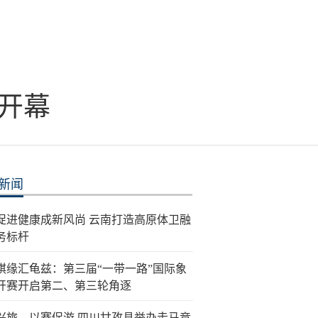
开幕
新闻
促进健康成新风尚 云南打造高原体卫融
务标杆
棋缘汇龟兹：第三届“一带一路”国际象
开赛开启第二、第三轮角逐
兴旅、以赛促游 四川甘孜县举办走马竞