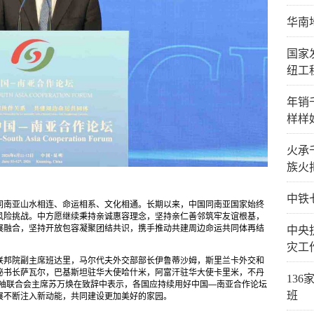
华南
国家
纽工
年销
样样
火承
族火
中铁
同南亚山水相连、命运相系、文化相通。长期以来，中国同南亚国家始终
风险挑战。中方愿继续秉持亲诚惠容理念，坚持亲仁善邻筑牢友谊根基，
展融合，坚持开放包容凝聚团结共识，携手推动共建周边命运共同体再结
中央
灾工
联邦院副主席班达里，马尔代夫外交部部长伊鲁蒂沙姆，斯里兰卡外交和
秘书长萨瓦尔，巴基斯坦驻华大使哈什米，阿富汗驻华大使卡里米，不丹
13
领袖联合会主席苏万焕在致辞中表示，各国应持续用好中国—南亚合作论坛
班
展不断注入新动能，共同建设更加美好的家园。