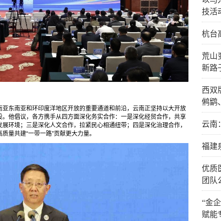
技活
杭台
荒山
新路
西双
鸺鹠
南亚东南亚和环印度洋地区开放的重要通道和前沿，云南正坚持以大开放
设。他倡议，各方携手从四方面深化务实合作：一是深化经贸合作，共享
云南
发展环境；三是深化人文合作，拉紧民心相通纽带；四是深化治理合作，
质量共建“一带一路”贡献更大力量。
福建
优质
团队
“金
赋能