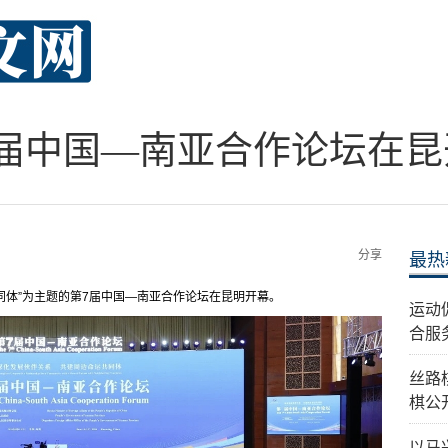
7届中国—南亚合作论坛在昆
分享
最热
同体”为主题的第7届中国—南亚合作论坛在昆明开幕。
运动
合服
丝路
棋公
以马