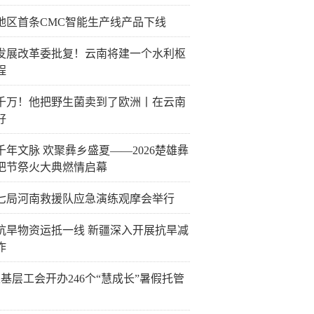
地区首条CMC智能生产线产品下线
发展改革委批复！云南将建一个水利枢
程
千万！他把野生菌卖到了欧洲丨在云南
好
千年文脉 欢聚彝乡盛夏——2026楚雄彝
把节祭火大典燃情启幕
七局河南救援队应急演练观摩会举行
抗旱物资运抵一线 新疆深入开展抗旱减
作
6家基层工会开办246个“慧成长”暑假托管