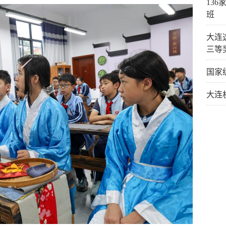
13
班
大连
三等
国家
大连