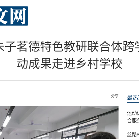
朱子茗德特色教研联合体跨
动成果走进乡村学校
分享
最热
运动
合服
丝路