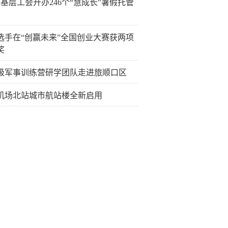
6家基层工会开办246个“慧成长”暑假托管
选手在“创赢未来”全国创业大赛获两项
奖
级军事训练营研学团队走进旅顺口区
机场北站城市航站楼全新启用