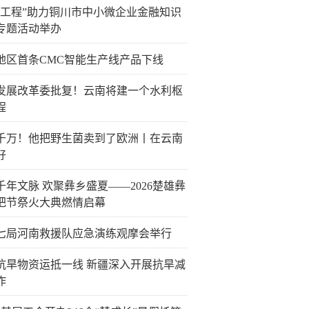
企工程”助力铜川市中小微企业金融知识
专题活动举办
地区首条CMC智能生产线产品下线
发展改革委批复！云南将建一个水利枢
程
千万！他把野生菌卖到了欧洲丨在云南
好
千年文脉 欢聚彝乡盛夏——2026楚雄彝
把节祭火大典燃情启幕
七局河南救援队应急演练观摩会举行
抗旱物资运抵一线 新疆深入开展抗旱减
作