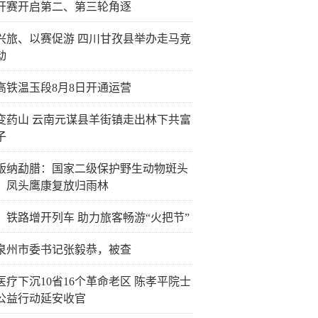
开赛开启第二、第三轮角逐
兴旅、以赛促游 四川甘孜县举办走马竞
动
高铁温玉段8月8日开通运营
变药山 云南元谋县羊街镇走出林下共富
子
版纳勐腊：国家二级保护野生动物斑头
、凤头鹰康复放归雨林
：铁路增开列车 助力旅客畅游“火把节”
泉州市委书记张毅恭，被查
医疗下沉10省16个革命老区 陈孝平院士
公益行动延安收官