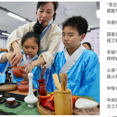
“金
赋能
华南
国家
纽工
年销
样样
火承
族火
中铁
中央
灾工