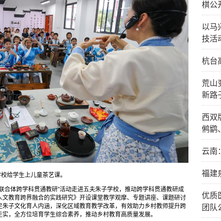
棋公
以马
技活
杭台
荒山
新路
西双
鸺鹠
云南
福建
学校给学生上儿童茶艺课。
联合体跨学科贯通教研”活动走进五夫朱子学校，推动跨学科贯通教研成
优质
人文教育跨界融合的实践研究》开设课堂教学观摩、专题讲座、课题研讨
足朱子文化育人内涵，深化区域教育教学改革，有效助力乡村教师提升跨
团队
走实，全方位培育学生综合素养，推动乡村教育高质量发展。