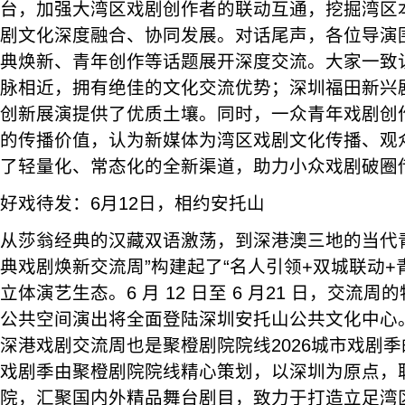
台，加强大湾区戏剧创作者的联动互通，挖掘湾区
剧文化深度融合、协同发展。对话尾声，各位导演
典焕新、青年创作等话题展开深度交流。大家一致
脉相近，拥有绝佳的文化交流优势；深圳福田新兴
创新展演提供了优质土壤。同时，一众青年戏剧创
的传播价值，认为新媒体为湾区戏剧文化传播、观
了轻量化、常态化的全新渠道，助力小众戏剧破圈
好戏待发：6月12日，相约安托山
从莎翁经典的汉藏双语激荡，到深港澳三地的当代青年
典戏剧焕新交流周”构建起了“名人引领+双城联动+
立体演艺生态。6 月 12 日至 6 月21 日，交流
公共空间演出将全面登陆深圳安托山公共文化中心
深港戏剧交流周也是聚橙剧院院线2026城市戏剧
戏剧季由聚橙剧院院线精心策划，以深圳为原点，
院，汇聚国内外精品舞台剧目，致力于打造立足湾