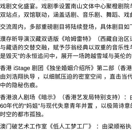
戏剧文化盛宴。戏剧季设置南山文体中心聚橙剧院
双站点，双馆联动，涵盖话剧、音乐剧、舞蹈、戏
交流周内，多部重磅剧目将陆续登场，具体剧目如
濮存昕导演汉藏双语版《哈姆雷特》（西藏自治区
与藏语的交替交融，赋予莎翁经典以双重的音乐性
是毁灭”的永恒追问中，展开一场跨越雪域与英伦
香港 iStage 剧团《独坐婚姻介绍所》第二部（香
由刘浩翔执导 ，以细腻压迫的密室空间 ，直击当
中的隐秘伤痕。
香港浪人剧场《暗示》（香港艺发局特别支持）：
60年代的“妈姐”与现代失意青年并置 ，以极简诗
时空的都市孤独。
澳门破艺术工作室《低人工梦工厂》 ：由梁顺裕