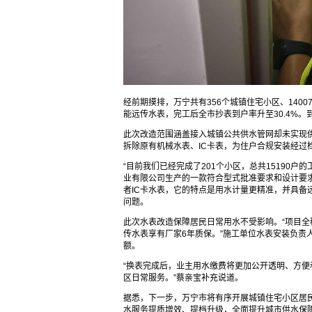
经前期摸排，万宁共有356个城镇住宅小区、14007
能远传水表，完工后全市抄表到户率升至30.4%。
此次改造范围涵盖接入城镇公共供水管网却未实现
拆除原有机械水表、IC卡表，为住户合规安装经过
“目前我们已经完成了201个小区，总共15190
业有限公司生产的一款符合型式批准要求和设计要
者IC卡水表，它的特点是用水计量更精准，并具备
问题。
此次水表改造保障居民日常用水不受影响。“项目
传水表享有厂家6年质保。”施工单位水表安装负责
额。
“换表完成后，业主用水缴费将更加公开透明、方
区日常服务。”蔡亲宝补充说道。
据悉，下一步，万宁市将有序开展城镇住宅小区居
水服务提质增效、提档升级，全面提升城市供水保