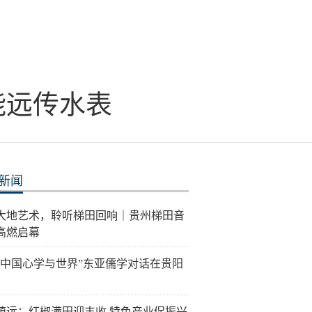
能远传水表
新闻
大地艺术，聆听梯田回响｜贵州梯田音
高燃启幕
26“中国心学与世界”东亚儒学对话在贵阳
镇远：红椒满田迎丰收 特色产业促振兴