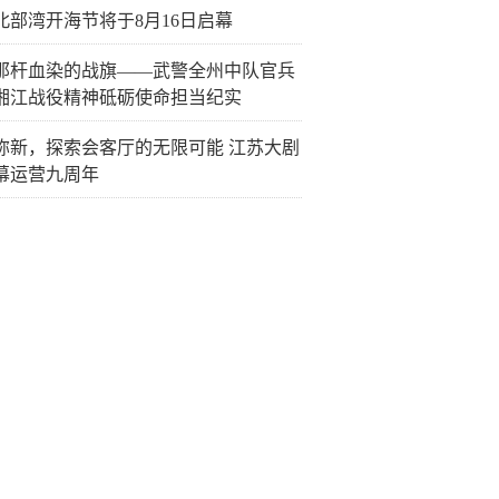
26北部湾开海节将于8月16日启幕
那杆血染的战旗——武警全州中队官兵
湘江战役精神砥砺使命担当纪实
弥新，探索会客厅的无限可能 江苏大剧
幕运营九周年