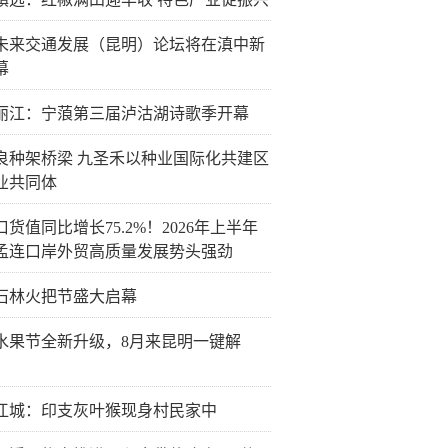
26未来交通发展（昆明）论坛将在滇中新
幕
丽江：宁蒗第三届泸沽湖诗歌季开幕
良种架桥梁 九圣禾以种业国际化共建区
业共同体
货值同比增长75.2%！2026年上半年
孟连口岸外贸高质量发展势头强劲
26石林火把节盛大启幕
水果节全新升级，8月来昆明一键解
江城：印支灰叶猴现身村民家中