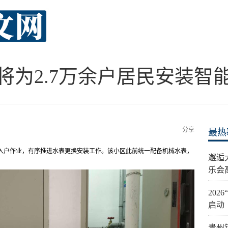
将为2.7万余户居民安装智
分享
最热
正入户作业，有序推进水表更换安装工作。该小区此前统一配备机械水表，
邂逅
乐会
20
启动
贵州