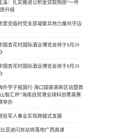
玉溪：扎实推进公积金贷款购房“一件
提质升级
依里克临时党支部凝聚兵地力量共守边
26中国杏花村国际酒业博览会将于8月29
办
26中国杏花村国际酒业博览会将于8月29
办
海外学子报国行·海口国家高新区站暨首
火山智汇杯”海南自贸港全球科创菁英赛
赛举办
退役军人事业实现跨越式发展
4座比亚迪闪充站将落地广西高速