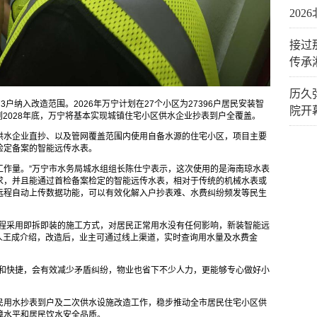
20
接过
传承
历久
3户纳入改造范围。2026年万宁计划在27个小区为27396户居民安装智
院开
到2028年底，万宁将基本实现城镇住宅小区供水企业抄表到户全覆盖。
供水企业直抄、以及管网覆盖范围内使用自备水源的住宅小区，项目主要
检定备案的智能远传水表。
户的工作量。”万宁市水务局城水组组长陈仕宁表示，这次使用的是海南琼水表
求，并且能通过首检备案检定的智能远传水表，相对于传统的机械水表或
远程自动上传数据功能，可以有效化解入户抄表难、水费纠纷频发等民生
全程采用即拆即装的施工方式，对居民正常用水没有任何影响，新装智能远
人王成介绍，改造后，业主可通过线上渠道，实时查询用水量及水费金
便和快捷，会有效减少矛盾纠纷，物业也省下不少人力，更能够专心做好小
民用水抄表到户及二次供水设施改造工作，稳步推动全市居民住宅小区供
障水平和居民饮水安全品质。