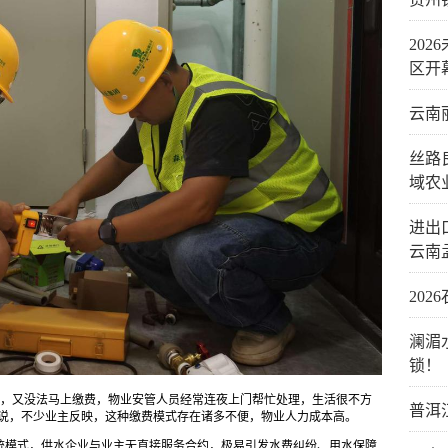
20
区开
云南
丝路
域农
进出口
云南
20
澜湄
锁！
水，又没法马上缴费，物业安管人员经常连夜上门帮忙处理，生活很不方
普洱
宝说，不少业主反映，这种缴费模式存在诸多不便，物业人力成本高。
统模式，供水企业与业主无直接服务合约，极易引发水费纠纷、用水保障