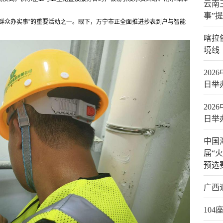
云南
事”
群众办实事”的重要活动之一。眼下，万宁市正全面推进抄表到户与智能
喀拉
境线
20
日举
20
日举
中国
届“
预选
广西
10