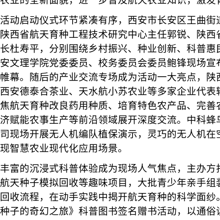
农业的全新面貌，进一步普及航天农业知识，激发
活动启动仪式环节紧凑有序，西安市长安区王曲街
陕西省航天育种工程技术研究中心主任郭锐、陕西
长杜寿平，分别围绕乡村振兴、种业创新、科普惠
安文理学院党委委员、校务委员会委员鲍锋现场宣
帷幕。随后的产业交流专场成为活动一大亮点，陕
西安德泰合茶业、天水航小苏农业等多家企业代表
焦航天育种改良药用种质、培育特色农产品、完善
济赋能农事生产等前沿领域展开深度交流。中科蜂
司现场开展无人机编队植保演示，灵巧的无人机在
现智慧农业现代化应用场景。
丰富的沉浸式科普体验成为现场人气焦点，主办方
航天种子模拟回收等趣味项目，大批青少年亲手组
回收流程，在动手实践中揭开航天育种的科学面纱
种子的奇幻之旅》科普图书签名赠书活动，以通俗