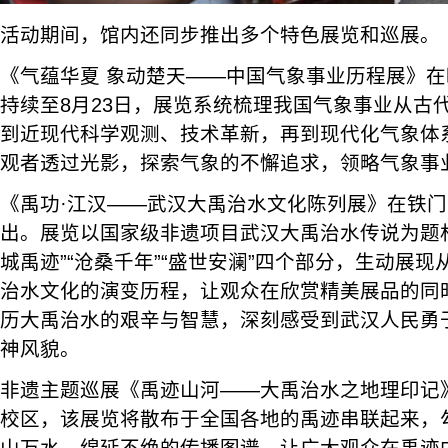
活动期间，馆内还同步推出多个特色展览和巡展。
《气蕴华夏 象动楚天——中国气象事业历程展》
持续至8月23日，展览系统梳理我国气象事业从古
到近现代科学观测、技术革新，再到现代化气象体
观者透过光影，探索气象的不懈追求，领略气象事
《禹功·江汉——武汉大禹治水文化陈列展》在铁
出。展览以国家级非遗项目武汉大禹治水传说为题材
城禹迹”“沧桑千年”“盛世安澜”四个部分，生动展
治水文化的演变历程，让观众在欣赏精美展品的同
历大禹治水的艰辛与智慧，深刻感受到武汉人民勇
神风貌。
非遗主题巡展《禹迹山河——大禹治水之地理印记
校区，该展览将散布于全国各地的禹迹串联起来，