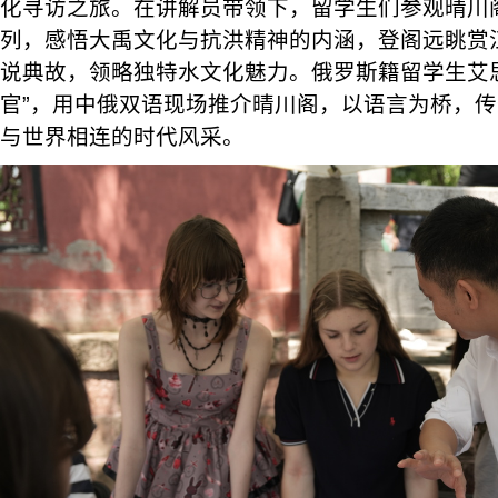
化寻访之旅。在讲解员带领下，留学生们参观晴川
列，感悟大禹文化与抗洪精神的内涵，登阁远眺赏
说典故，领略独特水文化魅力。俄罗斯籍留学生艾
官”，用中俄双语现场推介晴川阁，以语言为桥，
与世界相连的时代风采。