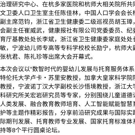
治理研究中心、在杭多家医院和杭师大相关院所共
文卫委人口卫生室主任陈佳林，中国人口学会会长
副主席范钧，浙江省卫生健康委二级巡视员胡玉璋
会副主任崔威武，健康报社有限公司党委委员、纪
育厅基教处处长李斌，浙江省卫生健康委家庭处处
敏，宁波幼儿师专高等专科学校校长励宁，杭师大
张杭君、陈礼珍等出席大会开幕式。
本次会议以“数智时代的婴幼儿发展与托育服务体系
特伦托大学卢卡・苏里安教授，加拿大皇家科学院
教授，宁波诺丁汉大学副校长沙悟境教授，浙江大
科研究所关宏岩研究员等专家，分别围绕儿童道德
人类发展、融合教育教师培育、人工智能赋能智慧
护等主题作精彩报告，分享前沿研究成果与国际实
际期刊发展、托育教师专业发展、国家托育标准体
持等8个平行圆桌论坛。