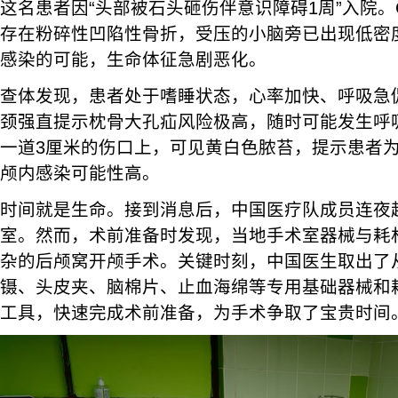
这名患者因“头部被石头砸伤伴意识障碍1周”入院。
存在粉碎性凹陷性骨折，受压的小脑旁已出现低密
感染的可能，生命体征急剧恶化。
查体发现，患者处于嗜睡状态，心率加快、呼吸急
颈强直提示枕骨大孔疝风险极高，随时可能发生呼
一道3厘米的伤口上，可见黄白色脓苔，提示患者
颅内感染可能性高。
时间就是生命。接到消息后，中国医疗队成员连夜
室。然而，术前准备时发现，当地手术室器械与耗
杂的后颅窝开颅手术。关键时刻，中国医生取出了
镊、头皮夹、脑棉片、止血海绵等专用基础器械和
工具，快速完成术前准备，为手术争取了宝贵时间