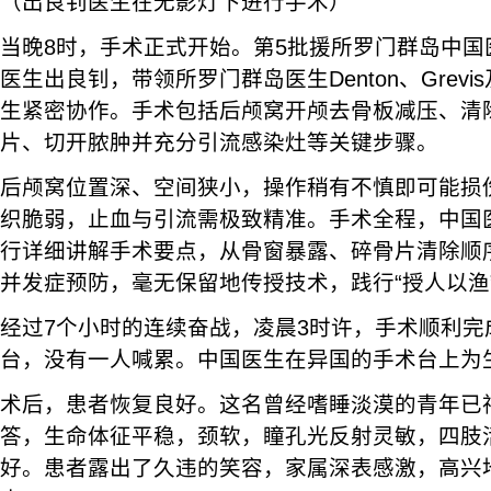
（出良钊医生在无影灯下进行手术）
当晚8时，手术正式开始。第5批援所罗门群岛中国
医生出良钊，带领所罗门群岛医生Denton、Grev
生紧密协作。手术包括后颅窝开颅去骨板减压、清
片、切开脓肿并充分引流感染灶等关键步骤。
后颅窝位置深、空间狭小，操作稍有不慎即可能损
织脆弱，止血与引流需极致精准。手术全程，中国
行详细讲解手术要点，从骨窗暴露、碎骨片清除顺
并发症预防，毫无保留地传授技术，践行“授人以渔
经过7个小时的连续奋战，凌晨3时许，手术顺利完
台，没有一人喊累。中国医生在异国的手术台上为
术后，患者恢复良好。这名曾经嗜睡淡漠的青年已
答，生命体征平稳，颈软，瞳孔光反射灵敏，四肢
好。患者露出了久违的笑容，家属深表感激，高兴