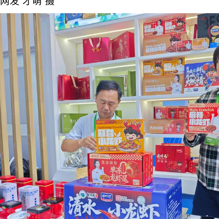
网发 才萌 摄