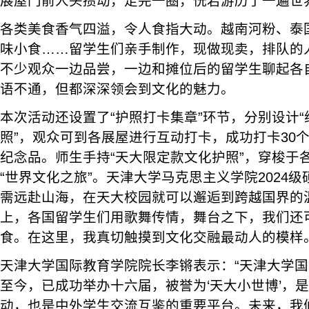
展屋门前人头攒动，走完一圈，恍若游历了一遍世
各类美食香气四溢，令人食指大动。越南河粉、泰
味小食……留学生们亲手制作，现做现卖，排队的
不少观众一边品尝，一边和摊位后的留学生聊起各
语不通，但都深深领会到文化的魅力。
本次活动还设置了“护照打卡集章”环节，分别设计“
照”，观众可到各展屋进行互动打卡，成功打卡30
纪念品。师生手持“天大限定款文化护照”，穿梭于
“世界文化之旅”。天津大学马克思主义学院2024级
需远赴山海，在天大校园就可以邂逅到跨越国界的
上，各国留学生们用歌舞传情，舞台之下，我们还
食。在这里，我真切触摸到文化交融最动人的模样。
天津大学国际教育学院院长李锵表示：“天津大学国际
至今，已成功举办十六届，被誉为‘天大小世博’，
动，也是中外学生交流互鉴的重要平台。未来，我