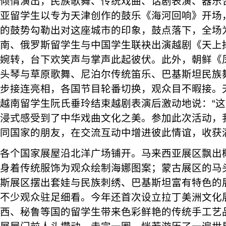
倾情演出，民族歌舞、传统戏曲、话剧表演、器乐
亚留学生以专为天津创作的鼓乐《海河回响》开场，
的鼓势勾勒出对这座城市的印象，鼓点落下，全场
南、俄罗斯留学生与中国学生联袂出演越剧《天上
婉转，台下欢笑声与掌声此起彼伏。此外，朝鲜《
头琴与草原歌舞、尼泊尔传统笛乐、巴基斯坦民族
步接连亮相，各国节目轮番切换，观众目不暇接。
越南留学生阮氏垂玲结束越剧表演后激动地说：“
浸式感受到了中华戏曲文化之美。参加此次活动，
同国家的朋友，在交流互动中增进彼此情谊，收获
各个国家展屋沿北洋广场铺开。马来西亚展区飘出
身着传统服饰为观众绘制海娜图案；蒙古展区的马
斯展区摆出套娃与民族刺绣、巴基斯坦富有特色的
不少观众驻足细看。今年还首次设立拉丁美洲文化
西、秘鲁等国的留学生带来色彩鲜艳的传统手工艺