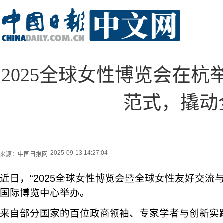
2025全球女性博览会在杭
范式，撬动
2025-09-13 14:27:04
来源：
中国日报网
近日，“2025全球女性博览会暨全球女性友好交流
国际博览中心举办。
来自部分国家的百位政商领袖、专家学者与创新实