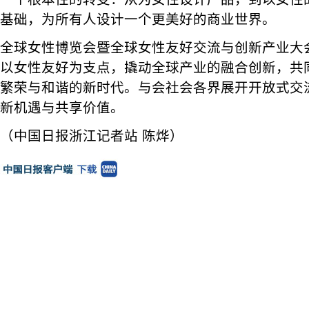
基础，为所有人设计一个更美好的商业世界。
全球女性博览会暨全球女性友好交流与创新产业大
以女性友好为支点，撬动全球产业的融合创新，共
繁荣与和谐的新时代。与会社会各界展开开放式交
新机遇与共享价值。
（中国日报浙江记者站 陈烨）