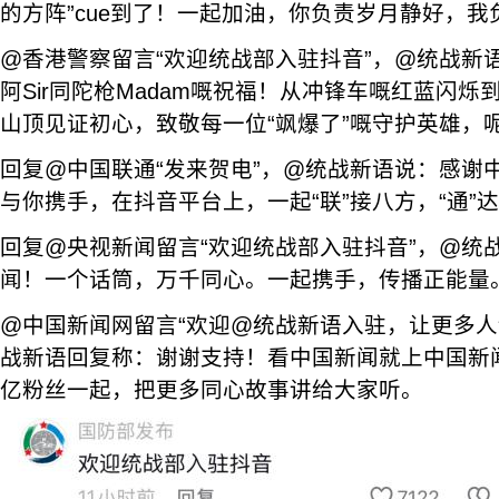
的方阵”cue到了！一起加油，你负责岁月静好，
@香港警察留言“欢迎统战部入驻抖音”，@统战新
阿Sir同陀枪Madam嘅祝福！从冲锋车嘅红蓝闪烁
山顶见证初心，致敬每一位“飒爆了”嘅守护英雄，
回复@中国联通“发来贺电”，@统战新语说：感谢
与你携手，在抖音平台上，一起“联”接八方，“通”
回复@央视新闻留言“欢迎统战部入驻抖音”，@统
闻！一个话筒，万千同心。一起携手，传播正能量
@中国新闻网留言“欢迎@统战新语入驻，让更多人
战新语回复称：谢谢支持！看中国新闻就上中国新
亿粉丝一起，把更多同心故事讲给大家听。