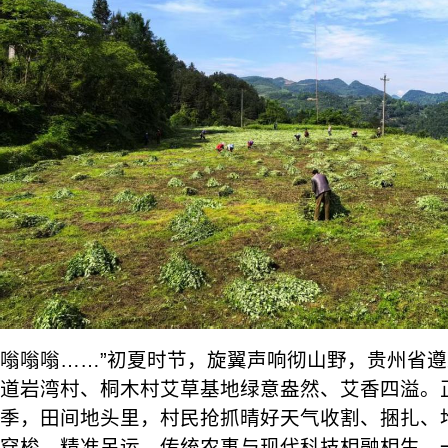
嗡嗡嗡……”初夏时节，旋翼声响彻山野，贵州省
道岩湾村、桐木村艾草基地绿意盎然、艾香四溢。
季，田间地头里，村民抢抓晴好天气收割、捆扎、
穿梭、精准吊运，传统农事与现代科技相融相生，