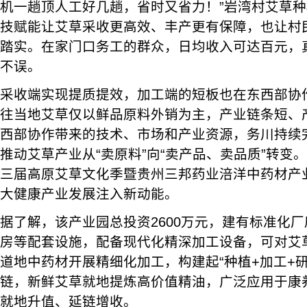
机一趟顶人工好几趟，省时又省力！”岩湾村艾草
技赋能让艾草采收更高效、丰产更有保障，也让村
踏实。在家门口务工的群众，日均收入可达百元，
不误。
采收端实现提质提效，加工端的短板也在东西部协
往当地艾草仅以鲜品原料外销为主，产业链条短、
西部协作带来的技术、市场和产业资源，务川持续
推动艾草产业从“卖原料”向“卖产品、卖品质”转变。
三届高原艾草文化季暨贵州三邦药业涪洋中药材产
大健康产业发展注入新动能。
据了解，该产业园总投资2600万元，建有标准化
房等配套设施，配备现代化精深加工设备，可对艾
道地中药材开展精细化加工，构建起“种植+加工+研
链，新鲜艾草就地提炼高价值精油，广泛应用于康
就地升值、延链增收。