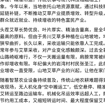
象。今年以来，当地依托山地资源禀赋，通过科技
延链补链，不断推动艾草产业提质增效、转型升级
群众就近就业、持续增收的特色富民产业。
头茬艾草长势优良、叶片厚实、精油含量高，是全
最高的原料。但由于务川艾草多种植在山地坡地，
狭窄曲折，长久以来，采收运输只能依靠人工完成
常年参与艾草采收，对产业变化感触颇深。过去全
山路崎岖难行，不仅一天搬运量有限，肩膀常常被
作却增收有限。年纪偏大的岩湾村村民张圣江，此
业增收一直受限，山地艾草产业的兴起，让他在家
随着智慧农业设备持续普及，传统山地农耕难题得
收现场，无人机化身“空中搬运工”，低空悬停、精
艾转运至路边运输车。机械化吊运效率远超人工，
节约用工成本，又缩短转运时间、最大程度保留艾