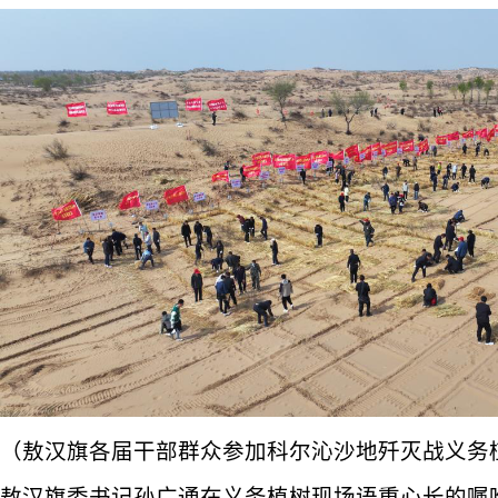
（敖汉旗各届干部群众参加科尔沁沙地歼灭战义务
敖汉旗委书记孙广通在义务植树现场语重心长的嘱