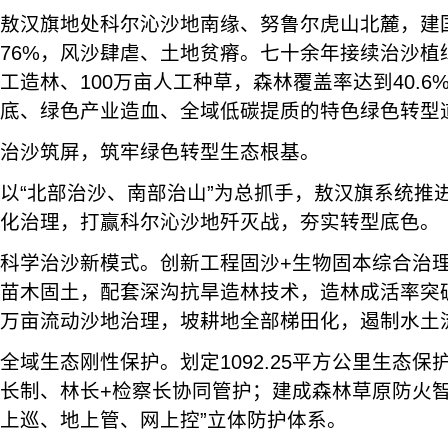
敖汉旗地处科尔沁沙地南缘、努鲁尔虎山北麓，建
76%，风沙肆虐、土地贫瘠。七十余年接续治沙植绿
工造林、100万亩人工种草，森林覆盖率达到40.
底、绿色产业造血、全域低碳提质的特色绿色转型道
治沙筑屏，筑牢绿色转型生态根基。
以“北部治沙、南部治山”为总抓手，敖汉旗系统推
化治理，打赢科尔沁沙地歼灭战，夯实转型底色。
科学治沙新模式。创新工程固沙+生物固本综合治
苗木固土，配套深沟抗旱造林技术，造林成活率突破9
万亩流动沙地治理，坡耕地全部梯田化，遏制水土
全域生态刚性保护。划定1092.25平方公里生态
长制、林长+检察长协同管护；建成森林草原防火智
上巡、地上管、网上控”立体防护体系。