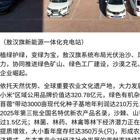
（敖汉旗新能源一体化充电站）
植绿护绿，变绿为宝，敖汉旗系统布局光伏治沙、
力，协同推进绿色矿山、绿色工厂建设，沙漠之花
企业崛起。
依托天然优势、全球重要农业文化遗产地，大力发
小米”区域公用品牌价值达320.78亿元，绿色有机
苜蓿”带动3000亩现代化种子基地年利润达210万
2025年第三批全国名特优新农产品名录，沙棘、
过1.5亿元；林菌、林药、林禽等林下经济潜力正
提质增效，大小畜年度存栏达350万头(只)，形成