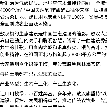
精准治污低碳提质。环境空气质量持续向好，全域
4000个/m³,“中国天然氧吧”甜醉古往今来客；国控
受污染耕地、建设用地安全利用率100%，发展45.
全面削减农业面源污染 。
敖汉旗的生态建设是中国生态建设的缩影。敖汉人
靠自己勤劳的双手和聪明智慧，谱写了一曲建设秀
共生的壮歌，用血肉之躯和求真务实、艰苦奋斗、
创业精神，在祖国正北方构筑起了8300平方公里
大漠孤烟今化绿涛千顷，黄沙荒原重现林海苍茫。
每片土地都在记录涅槃的篇章。
产业转型：生态产业化，产业生态化。
让山川披绿，带百姓奔富。多年来，敖汉旗坚持“以
建设、保护、发展相得益彰，推动传统农牧业、能