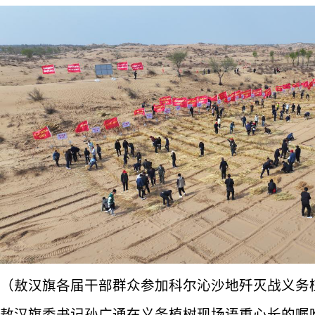
（敖汉旗各届干部群众参加科尔沁沙地歼灭战义务
敖汉旗委书记孙广通在义务植树现场语重心长的嘱