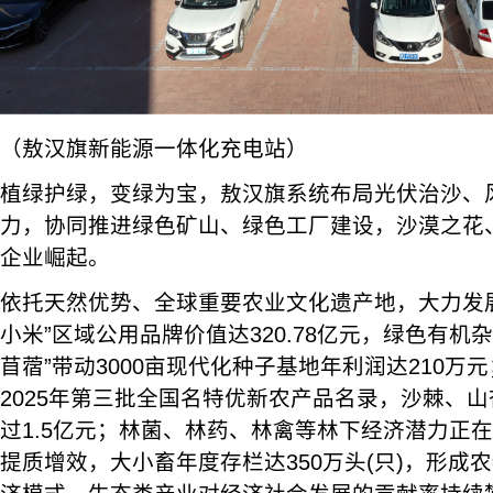
（敖汉旗新能源一体化充电站）
植绿护绿，变绿为宝，敖汉旗系统布局光伏治沙、
力，协同推进绿色矿山、绿色工厂建设，沙漠之花
企业崛起。
依托天然优势、全球重要农业文化遗产地，大力发
小米”区域公用品牌价值达320.78亿元，绿色有机
苜蓿”带动3000亩现代化种子基地年利润达210万
2025年第三批全国名特优新农产品名录，沙棘、
过1.5亿元；林菌、林药、林禽等林下经济潜力正
提质增效，大小畜年度存栏达350万头(只)，形成