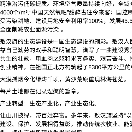
精准治污低碳提质。环境空气质量持续向好，全域
4000个/m³,“中国天然氧吧”甜醉古往今来客；国控
受污染耕地、建设用地安全利用率100%，发展45.
全面削减农业面源污染 。
敖汉旗的生态建设是中国生态建设的缩影。敖汉人
靠自己勤劳的双手和聪明智慧，谱写了一曲建设秀
共生的壮歌，用血肉之躯和求真务实、艰苦奋斗、
创业精神，在祖国正北方构筑起了8300平方公里
大漠孤烟今化绿涛千顷，黄沙荒原重现林海苍茫。
每片土地都在记录涅槃的篇章。
产业转型：生态产业化，产业生态化。
让山川披绿，带百姓奔富。多年来，敖汉旗坚持“以
建设、保护、发展相得益彰，推动传统农牧业、能