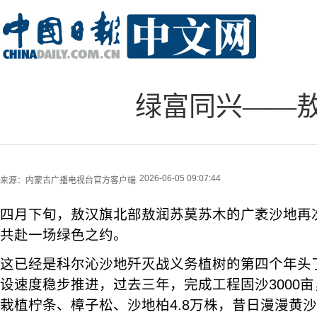
绿富同兴——
2026-06-05 09:07:44
来源：
内蒙古广播电视台官方客户端
四月下旬，敖汉旗北部敖润苏莫苏木的广袤沙地再
共赴一场绿色之约。
这已经是科尔沁沙地歼灭战义务植树的第四个年头了
设速度稳步推进，过去三年，完成工程固沙3000亩
栽植柠条、樟子松、沙地柏4.8万株，昔日漫漫黄