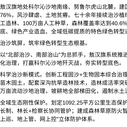
敖汉旗地处科尔沁沙地南缘、努鲁尔虎山北麓，建
76%，风沙肆虐、土地贫瘠。七十余年接续治沙植绿
工造林、100万亩人工种草，森林覆盖率达到40.
底、绿色产业造血、全域低碳提质的特色绿色转型道
治沙筑屏，筑牢绿色转型生态根基。
以“北部治沙、南部治山”为总抓手，敖汉旗系统推
化治理，打赢科尔沁沙地歼灭战，夯实转型底色。
科学治沙新模式。创新工程固沙+生物固本综合治
苗木固土，配套深沟抗旱造林技术，造林成活率突破9
万亩流动沙地治理，坡耕地全部梯田化，遏制水土
全域生态刚性保护。划定1092.25平方公里生态
长制、林长+检察长协同管护；建成森林草原防火智
上巡、地上管、网上控”立体防护体系。