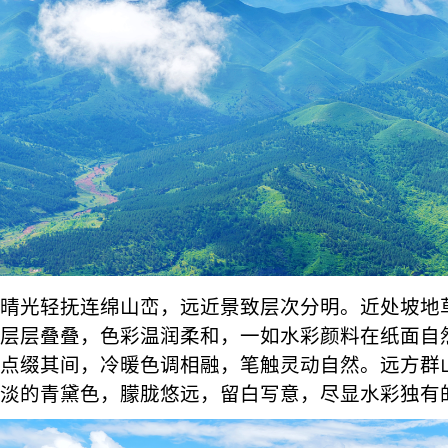
晴光轻抚连绵山峦，远近景致层次分明。近处坡地
层层叠叠，色彩温润柔和，一如水彩颜料在纸面自
点缀其间，冷暖色调相融，笔触灵动自然。远方群
淡的青黛色，朦胧悠远，留白写意，尽显水彩独有