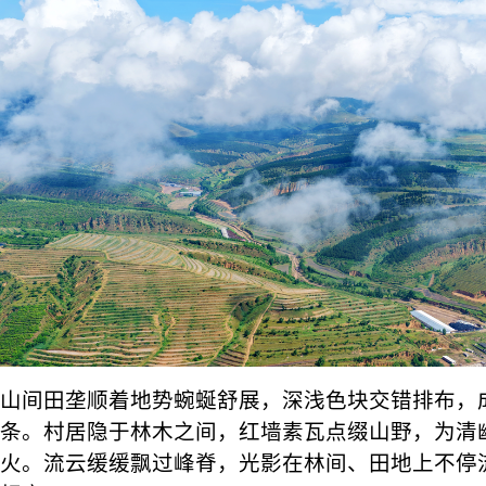
山间田垄顺着地势蜿蜒舒展，深浅色块交错排布，
条。村居隐于林木之间，红墙素瓦点缀山野，为清
火。流云缓缓飘过峰脊，光影在林间、田地上不停