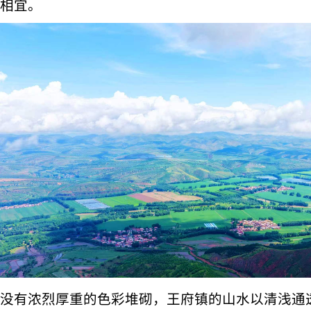
相宜。
没有浓烈厚重的色彩堆砌，王府镇的山水以清浅通