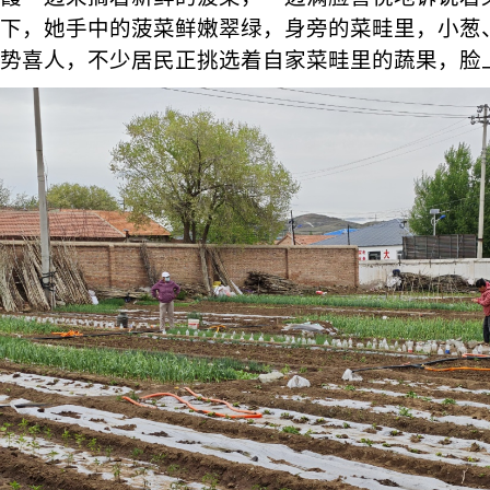
下，她手中的菠菜鲜嫩翠绿，身旁的菜畦里，小葱
势喜人，不少居民正挑选着自家菜畦里的蔬果，脸