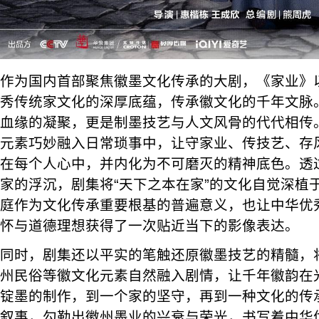
作为国内首部聚焦徽墨文化传承的大剧，《家业》
秀传统家文化的深厚底蕴，传承徽文化的千年文脉。
血缘的凝聚，更是制墨技艺与人文风骨的代代相传
元素巧妙融入日常琐事中，让守家业、传技艺、存
在每个人心中，并内化为不可磨灭的精神底色。透
家的浮沉，剧集将“天下之本在家”的文化自觉深植
庭作为文化传承重要根基的普遍意义，也让中华优
怀与道德理想获得了一次贴近当下的影像表达。
同时，剧集还以平实的笔触还原徽墨技艺的精髓，
州民俗等徽文化元素自然融入剧情，让千年徽韵在
锭墨的制作，到一个家的坚守，再到一种文化的传
叙事，勾勒出徽州墨业的兴衰与荣光，书写着中华