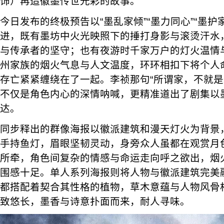
饰）再造徽墨传世光彩的故事。
今日发布的终极预告以“墨乱家倾”“墨力同心”“墨护
进，既有墨坊中火光映照下的捶打身影与滚烫汗水
与传承者的坚守；也有夜游时千家万户的灯火温情
州家族的烟火气息与人文温度，环环相扣下将个人
存亡紧紧缠绕在了一起。李祯那句“所谓家，不就是
不仅是角色内心的深情呐喊，更精准道出了剧集以
达。
同步释出的群像海报以徽派建筑和漫天灯火为背景
手持鱼灯，眉眼坚韧灵动，身旁众人虽都在观赏月
所牵，角色间复杂的情感与命运走向呼之欲出，烟
围感十足。单人系列海报则将人物与徽派建筑完美
都搭配着契合其性格的植物，草木意蕴与人物风骨
致悠长，墨香与诗意扑面而来，耐人寻味。