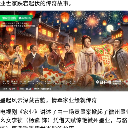
业世家跌宕起伏的传奇故事。
墨起风云深藏古韵，情牵家业绘就传奇
电视剧《家业》讲述了由一场贡墨案掀起了徽州墨
幺女李祯（杨紫 饰）凭借天赋惊艳徽州墨业，与