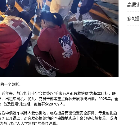
高质
多地
作的一个缩影。
近年来，敖汉旗红十字会始终以“千家万户都有救护员”为基本目标，联
、出租车司机、民兵、党员干部等重点群体开展系统培训。2025年，全
；普及性培训22期，覆盖群众20769人。
餐途中偶遇车祸路人受伤倒地，临危挺身而出设置安全屏障、专业包扎施
校园公开课上，对突发心梗倒地的同事跪地实施十余分钟心脏复苏，成功
敖汉旗 “人人学急救” 的最佳注脚。