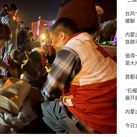
台风
缓解
内蒙
铁蹄
值得
是大
首都
“石
展开
内蒙
今日