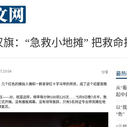
旗：“急救小地摊” 把救
7:23:04
分享
最热
，几个红色的模拟人偶和一群身穿红十字马甲的师资，成了这个初夏夜晚
从“
起中
——对，就是这样，频率每分钟100到120次……”5月9日晚7点半，敖
摊正式开摊。没有展板揭幕，没有领导致辞，只有5名持证专业师资蹲在地
肺复苏。
以“
“色”
“三