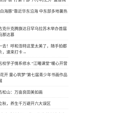
“白海豚”靠近华东沿海 中东部多地暑热
古克什克腾旗达日罕乌拉苏木举办首届
马那达慕
一去！呼和浩特这里太美了，随手拍都
片，速来打卡→
名校学子情系修水 “江曦课堂”暖心开营
榴花开 童心筑梦”第七届青少年书画作品
展
古松山：万亩良田美如画
立秋，养生千万避开六大误区