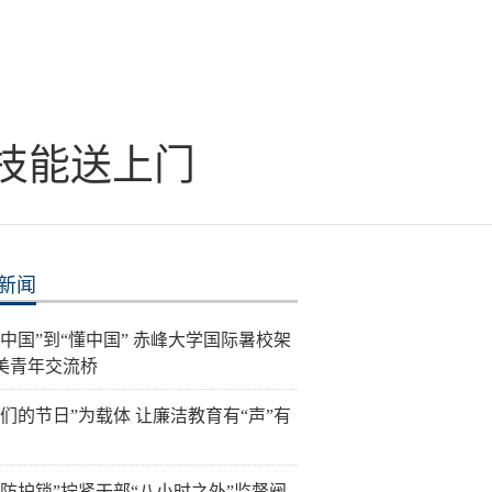
命技能送上门
新闻
看中国”到“懂中国” 赤峰大学国际暑校架
美青年交流桥
我们的节日”为载体 让廉洁教育有“声”有
层防护锁”拧紧干部“八小时之外”监督阀