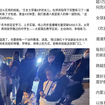
超3
何而
这么实用的技能。”王女士带着8岁的女儿，在师资指导下完整练习了一遍
天练了才知道，黄金4分钟里，我们普通人就是家人的第一道防线。” 这
全球
培训的初心。
名市民驻足学习、上手实操，线上同步直播曝光量突破5000人次。从带
《欢
，再到放学路过的中学生——大家围在教学区前，主动询问、争相练习，
潮涌
湿透了，也要把每一个动作教准、讲透。”敖汉旗红十字会副会长孙士杰
用老百姓听得懂、学得会、用得上的方式，把救命技能送到家门口。”
每刻
的新
跨越
建好
度护
内蒙
以体