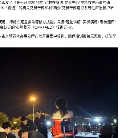
发了《关于开展2026年度“救在身边·党员先行”应急救护培训的通
镇苏木（街道）的机关党员干部和村“两委”党员干部进行系统性应急救护培
使用、海姆立克急救法等核心技能，采用“理论讲解+实操演练+考核测评”
认证的“心肺复苏（CPR+AED）培训证书”。
入各乡镇苏木办事处所在地开展集中培训，确保培训覆盖无死角、技能掌