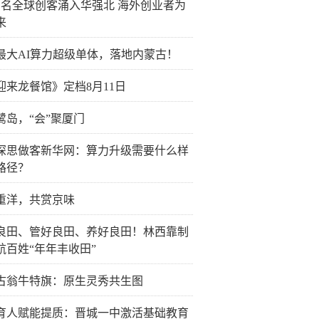
万名全球创客涌入华强北 海外创业者为
来
最大AI算力超级单体，落地内蒙古！
迎来龙餐馆》定档8月11日
鹭岛，“会”聚厦门
深思做客新华网：算力升级需要什么样
路径？
重洋，共赏京味
良田、管好良田、养好良田！林西靠制
航百姓“年年丰收田”
古翁牛特旗：原生灵秀共生图
育人赋能提质：晋城一中激活基础教育