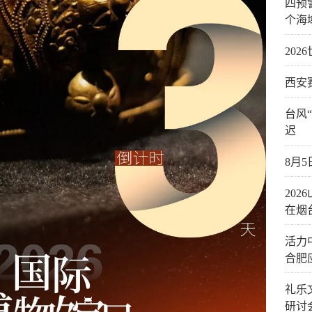
四预
个海
20
西安
台风
迟
8月
20
在烟
活力
合肥
礼乐
研讨