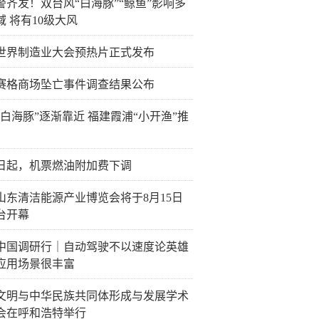
警齐发！双台风“白海豚”“鲸鱼”影响多
域 将有10级大风
26世界制造业大会预热片正式发布
赛格商场坠亡事件调查结果公布
“白海豚”逐渐靠近 福建霞浦“小开渔”推
5日起，机票燃油附加费下调
26山东清洁能源产业博览会将于8月15日
台开幕
中国调研行｜自动驾驶不以速度论英雄
应用场景很丰富
文明与中华民族共同体形成与发展学术
会在呼和浩特举行