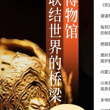
《欢
潮涌
每刻
的新
跨越
建好
度护
内蒙
以体
高质
多地