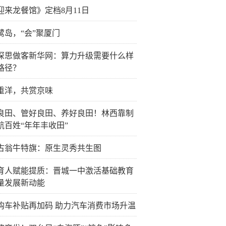
迎来龙餐馆》定档8月11日
鹭岛，“会”聚厦门
深思做客新华网：算力升级需要什么样
路径？
重洋，共赏京味
良田、管好良田、养好良田！林西靠制
航百姓“年年丰收田”
古翁牛特旗：原生灵秀共生图
育人赋能提质：晋城一中激活基础教育
量发展新动能
购车补贴再加码 助力汽车消费市场升温