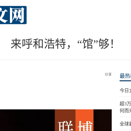
来呼和浩特，“馆”够！
分享
最热
今日
超3
何而
全球