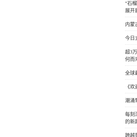
“石
展开
内蒙
今日
超3
何而
全球
《欢
潮涌
每刻
的新
跨越