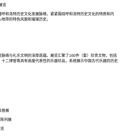
展览
理呼和浩特历史文化发展脉络，紧紧围绕呼和浩特历史文化的特质和内
心地带的特色风貌和璀璨历史。
脉络与礼乐文明的深厚底蕴。展览汇聚了160件（套）珍贵文物，包括
、十二律管等具有高度代表性的乐器珍品，系统展示中国古代乐器的历史
科普展
础陈列展
展览