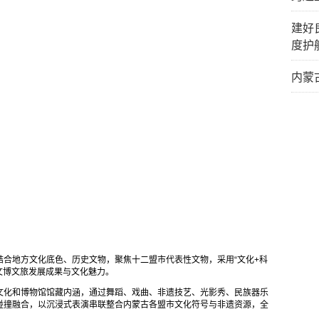
建好
度护
内蒙
结合地方文化底色、历史文物，聚焦十二盟市代表性文物，采用“文化+科
市文博文旅发展成果与文化魅力。
文化和博物馆馆藏内涵，通过舞蹈、戏曲、非遗技艺、光影秀、民族器乐
碰撞融合，以沉浸式表演串联整合内蒙古各盟市文化符号与非遗资源，全