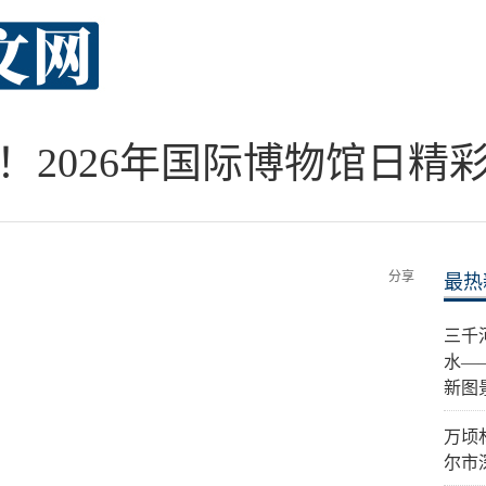
！2026年国际博物馆日精
分享
最热
三千
水—
新图
万顷
尔市