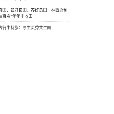
良田、管好良田、养好良田！林西靠制
航百姓“年年丰收田”
古翁牛特旗：原生灵秀共生图