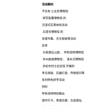
活动期间
不仅有 公主府博物馆
将军衙署博物馆 的
沉浸式实景体验活动
五塔寺博物馆 的
非遗市集、天文探秘等活动
还有
大窑遗址公园 、 呼和浩特博物馆
丰州故城博物馆 、 清水河博物馆
多松年烈士纪念馆 开展的
考古探秘、石器打造、传统拓印等
系列特色研学活动
同时
呼和浩特特别推出
城市打卡、青城古建、古迹遗址、