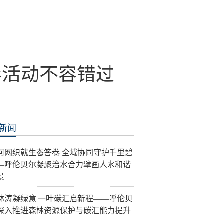
彩活动不容错过
新闻
河网织就生态答卷 全域协同守护千里碧
—呼伦贝尔凝聚治水合力擘画人水和谐
景
林涛凝绿意 一叶碳汇启新程——呼伦贝
深入推进森林资源保护与碳汇能力提升