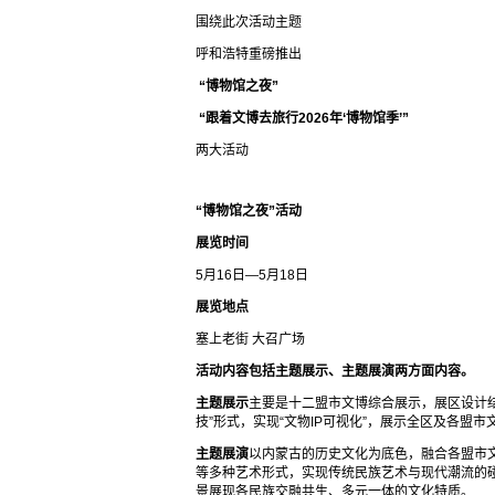
围绕此次活动主题
呼和浩特重磅推出
“博物馆之夜”
“跟着文博去旅行2026年‘博物馆季’”
两大活动
“博物馆之夜”活动
展览时间
5月16日—5月18日
展览地点
塞上老街 大召广场
活动内容包括主题展示、主题展演两方面内容。
主题展示
主要是十二盟市文博综合展示，展区设计
技”形式，实现“文物IP可视化”，展示全区及各盟
主题展演
以内蒙古的历史文化为底色，融合各盟市
等多种艺术形式，实现传统民族艺术与现代潮流的
景展现各民族交融共生、多元一体的文化特质。