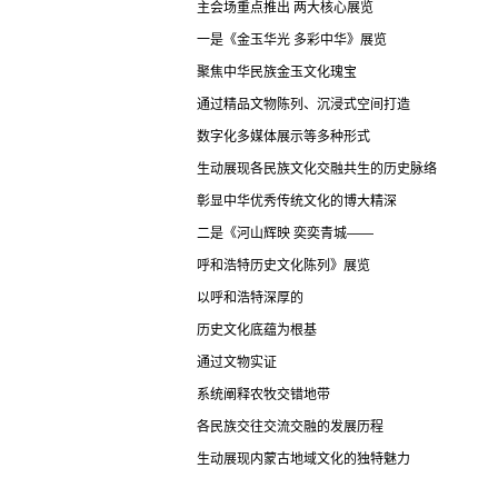
主会场重点推出 两大核心展览
一是《金玉华光 多彩中华》展览
聚焦中华民族金玉文化瑰宝
通过精品文物陈列、沉浸式空间打造
数字化多媒体展示等多种形式
生动展现各民族文化交融共生的历史脉络
彰显中华优秀传统文化的博大精深
二是《河山辉映 奕奕青城——
呼和浩特历史文化陈列》展览
以呼和浩特深厚的
历史文化底蕴为根基
通过文物实证
系统阐释农牧交错地带
各民族交往交流交融的发展历程
生动展现内蒙古地域文化的独特魅力