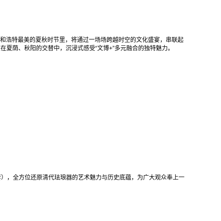
和浩特最美的夏秋时节里，将通过一场场跨越时空的文化盛宴，串联起
家在夏荫、秋阳的交替中，沉浸式感受“文博+”多元融合的独特魅力。
套），全方位还原清代珐琅器的艺术魅力与历史底蕴，为广大观众奉上一