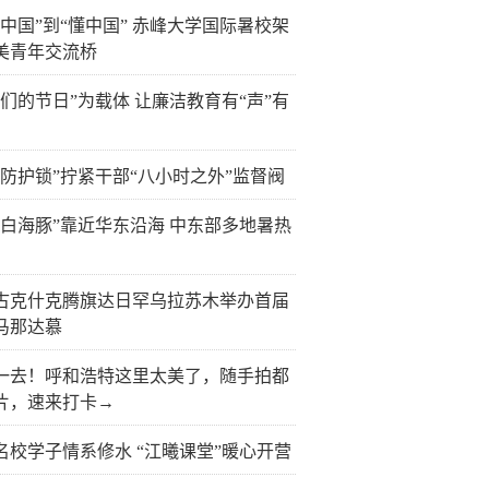
看中国”到“懂中国” 赤峰大学国际暑校架
美青年交流桥
我们的节日”为载体 让廉洁教育有“声”有
层防护锁”拧紧干部“八小时之外”监督阀
“白海豚”靠近华东沿海 中东部多地暑热
古克什克腾旗达日罕乌拉苏木举办首届
马那达慕
一去！呼和浩特这里太美了，随手拍都
片，速来打卡→
名校学子情系修水 “江曦课堂”暖心开营