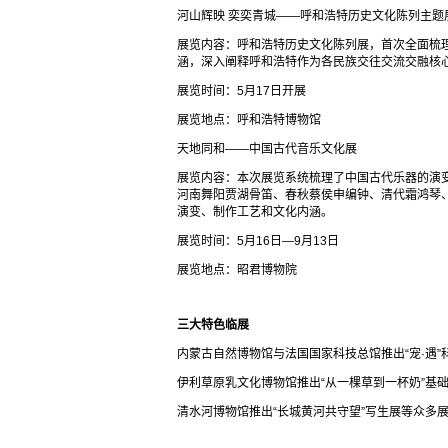
河山辉映 奕奕青城——呼和浩特历史文化陈列主题
展览内容：呼和浩特历史文化陈列展，首次全面梳
涵，深入阐释呼和浩特作为各民族交往交流交融核
展览时间：5月17日开展
展览地点：呼和浩特博物馆
天地同和——中国古代音乐文化展
展览内容：本次展览系统梳理了中国古代乐器的演变
河南舞阳贾湖骨笛、春秋蔡侯申编钟、清代霜鸿琴
演变、制作工艺和文化内涵。
展览时间：5月16日—9月13日
展览地点：昭君博物院
三大特色临展
内蒙古自然博物馆与法国国家科技总馆推出“宠·遇”
伊利草原乳文化博物馆推出“从一棵草到一杯奶”基
清水河博物馆推出“长城黄河共守望”写生展等众多