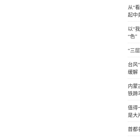
从“
起中
以“
“色”
“三
台风
缓解
内蒙
铁蹄
值得
是大
首都