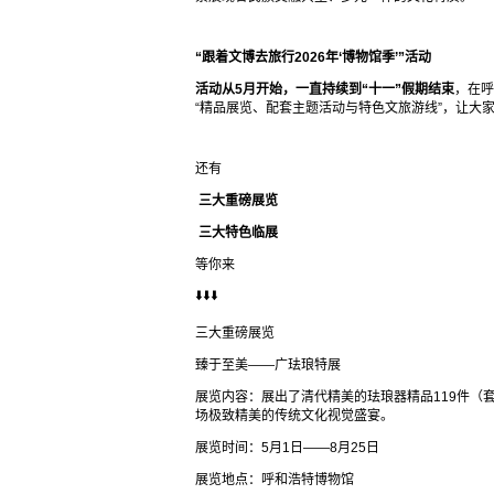
“跟着文博去旅行2026年‘博物馆季’”活动
活动从5月开始，一直持续到“十一”假期结束
，在呼
“精品展览、配套主题活动与特色文旅游线”，让大
还有
三大重磅展览
三大特色临展
等你来
⬇️⬇️⬇️
三大重磅展览
臻于至美——广珐琅特展
展览内容：展出了清代精美的珐琅器精品119件（
场极致精美的传统文化视觉盛宴。
展览时间：5月1日——8月25日
展览地点：呼和浩特博物馆