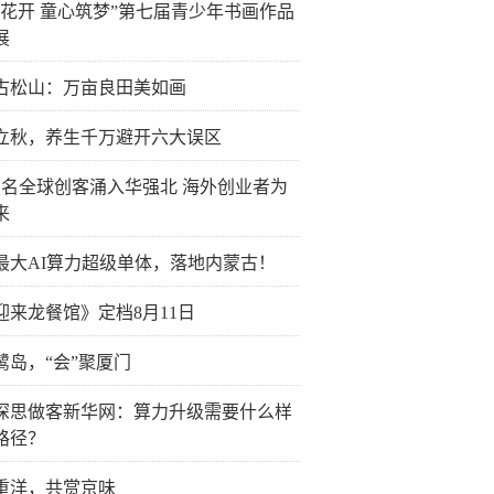
榴花开 童心筑梦”第七届青少年书画作品
展
古松山：万亩良田美如画
立秋，养生千万避开六大误区
万名全球创客涌入华强北 海外创业者为
来
最大AI算力超级单体，落地内蒙古！
迎来龙餐馆》定档8月11日
鹭岛，“会”聚厦门
深思做客新华网：算力升级需要什么样
路径？
重洋，共赏京味