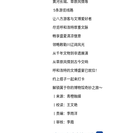
黄河长城、草原风情等
5条游览线路
让八方游客与文博爱好者
尽览呼和浩特厚重文脉
畅享盛夏清凉惬意
领略敕勒川辽阔风光
从千年文物到非遗展演
从草原风情到古今交响
呼和浩特的文博盛宴已就位！
约上搭子一起来打卡
解锁属于你的博物馆奇妙之旅～
丨来源：青橙融媒
丨校读：王文艳
丨责编：李雨洋
丨审核：李霞