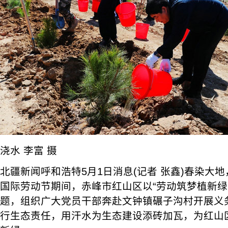
浇水 李富 摄
北疆新闻呼和浩特5月1日消息(记者 张鑫)春染大地
国际劳动节期间，赤峰市红山区以“劳动筑梦植新绿
题，组织广大党员干部奔赴文钟镇碾子沟村开展义
行生态责任，用汗水为生态建设添砖加瓦，为红山