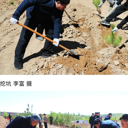
挖坑 李富 摄