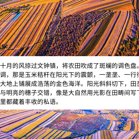
十月的风掠过文钟镇，将农田吹成了斑斓的调色盘
调，那是玉米秸秆在阳光下的震颤，一垄垄、一行
大地上铺展成浩荡的金色海洋。阳光斜斜切下，田
与明亮的穗子交错，像是大自然用光影在田畴间写
里都藏着丰收的私语。