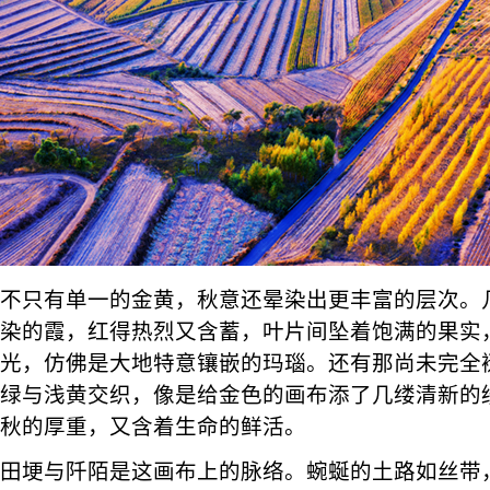
不只有单一的金黄，秋意还晕染出更丰富的层次。
染的霞，红得热烈又含蓄，叶片间坠着饱满的果实
光，仿佛是大地特意镶嵌的玛瑙。还有那尚未完全
绿与浅黄交织，像是给金色的画布添了几缕清新的
秋的厚重，又含着生命的鲜活。
田埂与阡陌是这画布上的脉络。蜿蜒的土路如丝带