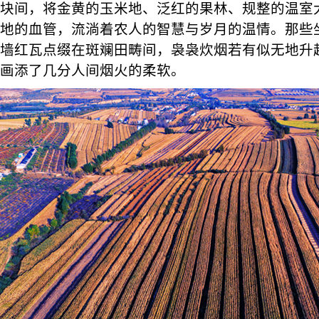
块间，将金黄的玉米地、泛红的果林、规整的温室
地的血管，流淌着农人的智慧与岁月的温情。那些
墙红瓦点缀在斑斓田畴间，袅袅炊烟若有似无地升
画添了几分人间烟火的柔软。