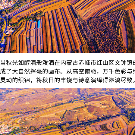
当秋光如醇酒般泼洒在内蒙古赤峰市红山区文钟镇
成了大自然挥毫的画布。从高空俯瞰，万千色彩与
灵动的织锦，将秋日的丰饶与诗意演绎得淋漓尽致