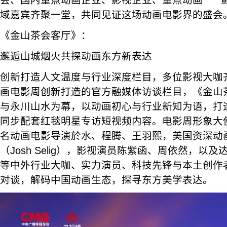
会、国内重点动画企业、影视企业、重点动画 
域嘉宾齐聚一堂，共同见证这场动画电影界的盛会
《金山茶会客厅》：
邂逅山城烟火共探动画东方新表达
创新打造人文温度与行业深度栏目，多位影视大咖
画电影周创新打造的官方融媒体访谈栏目，《金山
与永川山水为幕，以动画初心与行业新知为语，打
同步配套红毯明星专访短视频内容。电影周形象大
名动画电影导演於水、程腾、王羽熙，美国资深动
（Josh Selig），影视演员陈紫函、周依然，以
等中外行业大咖、实力演员、科技先锋与本土创作
对谈，解码中国动画生态，探寻东方美学表达。