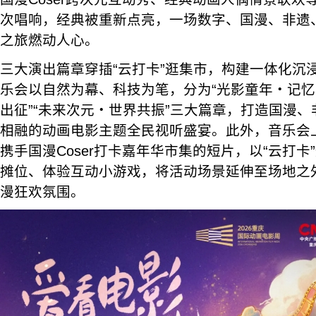
次唱响，经典被重新点亮，一场数字、国漫、非遗
之旅燃动人心。
三大演出篇章穿插“云打卡”逛集市，构建一体化沉
乐会以自然为幕、科技为笔，分为“光影童年・记忆
出征”“未来次元・世界共振”三大篇章，打造国漫
相融的动画电影主题全民视听盛宴。此外，音乐会
携手国漫Coser打卡嘉年华市集的短片，以“云打
摊位、体验互动小游戏，将活动场景延伸至场地之
漫狂欢氛围。