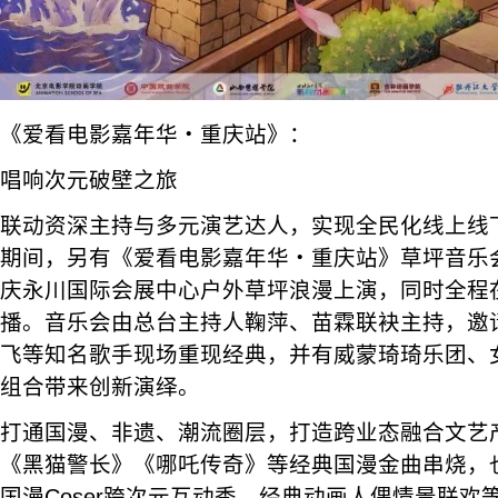
《爱看电影嘉年华・重庆站》：
唱响次元破壁之旅
联动资深主持与多元演艺达人，实现全民化线上线
期间，另有《爱看电影嘉年华・重庆站》草坪音乐会于6
庆永川国际会展中心户外草坪浪漫上演，同时全程
播。音乐会由总台主持人鞠萍、苗霖联袂主持，邀
飞等知名歌手现场重现经典，并有威蒙琦琦乐团、女
组合带来创新演绎。
打通国漫、非遗、潮流圈层，打造跨业态融合文艺
《黑猫警长》《哪吒传奇》等经典国漫金曲串烧，
国漫Coser跨次元互动秀、经典动画人偶情景联欢