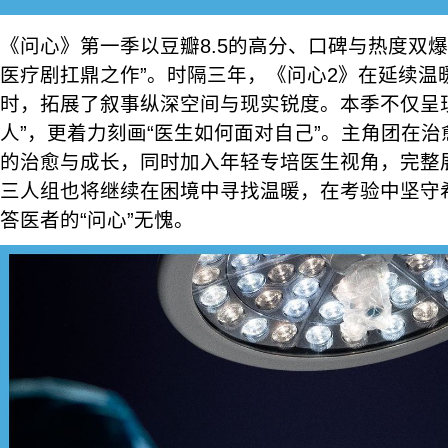
《问心》第一季以豆瓣8.5的高分、口碑与热度双
医疗剧扛鼎之作”。时隔三年，《问心2》在延续温
时，拓展了叙事纵深空间与现实锐度。本季不仅呈
人”，更着力刻画“医生如何面对自己”。主角团在
的治愈与成长，同时加入年轻专培医生视角，完整
三人组也将继续在困境中寻找温暖，在考验中坚守
答医者的“问心”无愧。