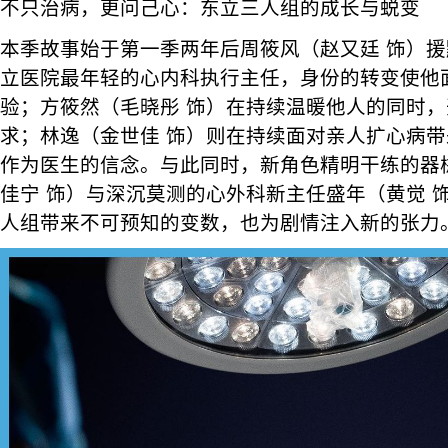
不只治病，更问己心：东立三人组的成长与蜕变
本季故事始于第一季两年后周筱风（赵又廷 饰）
立医院最年轻的心内科执行主任，身份的转变使他
验；方筱然（毛晓彤 饰）在持续温暖他人的同时
求；林逸（金世佳 饰）则在持续面对亲人扩心病
作为医生的信念。与此同时，新角色精明干练的器
佳宁 饰）与深沉莫测的心外科新主任盛年（黄觉 
人组带来不可预知的变数，也为剧情注入新的张力