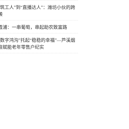
建筑工人”到“直播达人”：潍坊小伙的跨
袭
霞浦：一串葡萄，串起助农致富路
“数字鸿沟”托起“稳稳的幸福”—芦溪烟
准赋能老年零售户纪实