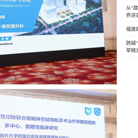
从“
界逆
福建
跨越
草精