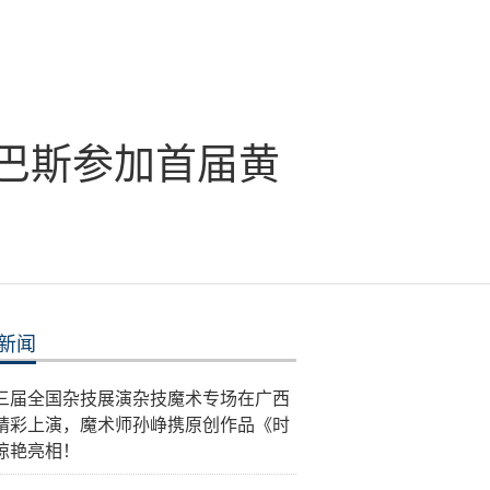
巴斯参加首届黄
新闻
三届全国杂技展演杂技魔术专场在广西
精彩上演，魔术师孙峥携原创作品《时
惊艳亮相！