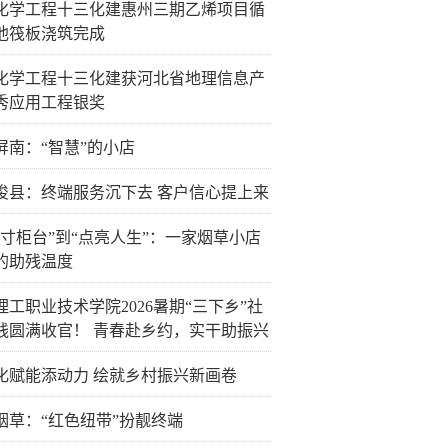
化学工程十三化建惠州三期乙烯项目循
池筏板浇筑完成
化学工程十三化建获河北省地理信息产
秀应用工程银奖
屏南：“智慧”的小店
浚县：终端服务沉下去 客户信心提上来
方寸柜台”到“点亮人生”：一家烟草小店
的助残温度
理工职业技术学院2026暑期“三下乡”社
践圆满收官！ 青春赴乡约，实干助振兴
化赋能添动力 绘就乡村振兴新画卷
烟草：“红色纽带”扮靓终端