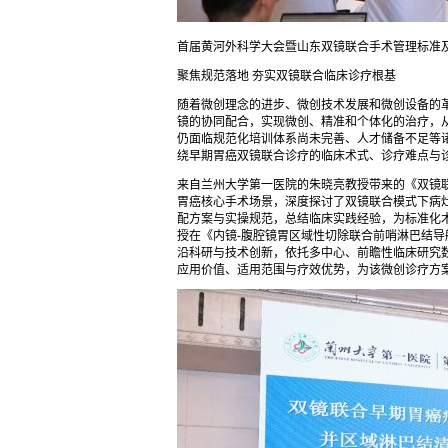
首届黄河外科学大会暨山东双镜联合手术管理标准
聚焦规范落地 夯实双镜联合临床诊疗根基
随着微创理念的进步、微创技术发展和微创设备的
镜的协同配合，实现微创、精准和个体化的治疗，
仍面临规范化培训体系尚未完善、人才储备不足等诸
绕早期胃癌双镜联合诊疗的临床术式、诊疗难点与
来自兰州大学第一医院的朱晓亮教授带来的《双镜
胃癌核心手术场景，深度探讨了双镜联合模式下病
配方案与实操规范，总结临床实践经验，为标准化
授在《内镜-腹腔镜胃区域性切除联合前哨淋巴结
沿科研与技术创新，依托多中心、前瞻性临床研究
应用价值、适用范围与疗效优势，为该微创诊疗方