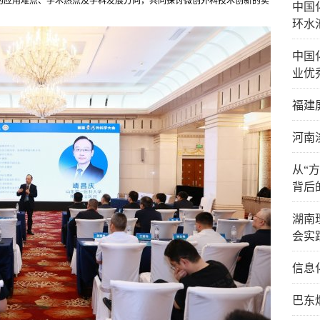
的应用难点、学术热点及学科发展方向，共同探讨微创外科技术创新的实
中国
环水
中国
业优
福建
河南
从“
背后
湖南
会实
信息
巴东