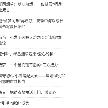
武冈烟草：以心为炬，一位基层“哨兵”
业箴言
载“童梦同想”再启航：安徽中海以成长
营书写夏日陪伴
商洛：小发明破解大难题 QC创新赋能
物流
无“碍”，孝昌烟草送来“爱心轮椅”
云梦：一个暑托班背后的“三方接力”
装守初心 小店铺藏大爱——建始退役军
可志的市井担当
高青：把助农帮扶送上门、暖到心
”引潮 “后浪”成势