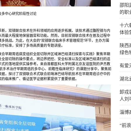
邵阳
的职
及多中心研究阶段性讨论
十六
革新，双镜联合技术在外科领域的应用逐步拓展。该技术通过腹腔镜与内
体验
从而最大程度地保留器官和功能。然而，目前双镜联合技术在普及过程中
多挑战。为此，在大会的“双镜联合临床手术管理规范”环节，主办方围
陕西
诊疗标准，安排了多场高质量的专题讲座。
绿色
联合早期胃癌病变组织全层切除并区域淋巴结清扫探索与实践》聚焦早期
灶全层切除的操作要点，将边界把控、安全标准以及区域淋巴结清扫的适
术式的落地提供实操参考。来自首都医科大学附属北京友谊医院的尹杰教
有爱
导航手术治疗早期胃癌的多中心、前瞻性临床研究》的课题分享中，聚焦前
数据，探讨了双镜联合术式联合前哨淋巴结导航技术在早期胃癌诊疗中的
湖北
案的临床推广、循证医学证据积累提供了重要依据。
卸戎
人刘
淄博
“前浪