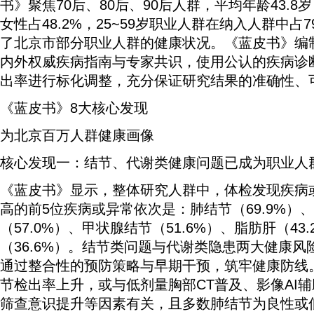
书》聚焦70后、80后、90后人群，平均年龄43.8岁
女性占48.2%，25~59岁职业人群在纳入人群中占
了北京市部分职业人群的健康状况。《蓝皮书》编
内外权威疾病指南与专家共识，使用公认的疾病诊
出率进行标化调整，充分保证研究结果的准确性、
《蓝皮书》8大核心发现
为北京百万人群健康画像
核心发现一：结节、代谢类健康问题已成为职业人
《蓝皮书》显示，整体研究人群中，体检发现疾病
高的前5位疾病或异常依次是：肺结节（69.9%）
（57.0%）、甲状腺结节（51.6%）、脂肪肝（43
（36.6%）。结节类问题与代谢类隐患两大健康
通过整合性的预防策略与早期干预，筑牢健康防线
节检出率上升，或与低剂量胸部CT普及、影像AI
筛查意识提升等因素有关，且多数肺结节为良性或