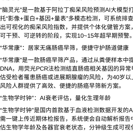
“脑灵光”是一款基于阿拉丁痴呆风险预测AI大模型
托“影像+蛋白+基因+量表”多模态检测，可系统排
出可视化的痴呆风险指数，并提供个体化健管方案
可干预、可逆转的阶段，实现10~15年超早期预警
“华常康”：居家无痛肠癌早筛，便捷守护肠道健康
“华常康”是一款肠癌早筛产品，通过从粪便样本中
DNA，用荧光PCR法检测结直肠癌相关基因的异
估受检者罹患肠癌或进展期腺瘤的风险，为40岁以
风险人群提供了高效、便捷的肠癌早筛新方案。
“生物学时钟”：AI衰老评估，量化生理年龄
“生物学时钟”是国内首款基于血液检测数据开发的A
需一键上传近期体检报告，系统便会自动解析报告
估生物学年龄及各器官衰老状态，分钟级生成可视