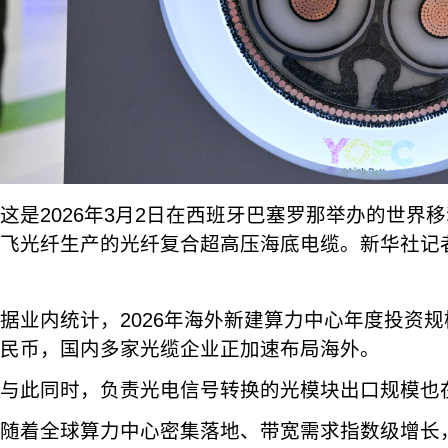
这是2026年3月2日在西班牙巴塞罗那举办的世界
飞光纤生产的光纤复合超高压海底电缆。新华社记者
据业内统计，2026年海外新建算力中心年度投资规
民币，国内多家光缆企业正加速布局海外。
与此同时，负责光电信号转换的光模块出口规模也
随着全球算力中心密集落地、带宽需求指数级增长