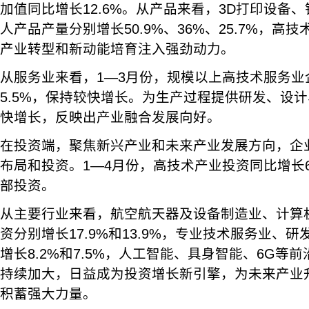
加值同比增长12.6%。从产品来看，3D打印设备
人产品产量分别增长50.9%、36%、25.7%，高
产业转型和新动能培育注入强劲动力。
从服务业来看，1—3月份，规模以上高技术服务业
5.5%，保持较快增长。为生产过程提供研发、设
快增长，反映出产业融合发展向好。
在投资端，聚焦新兴产业和未来产业发展方向，企
布局和投资。1—4月份，高技术产业投资同比增长6
部投资。
从主要行业来看，航空航天器及设备制造业、计算
资分别增长17.9%和13.9%，专业技术服务业、
增长8.2%和7.5%，人工智能、具身智能、6G等
持续加大，日益成为投资增长新引擎，为未来产业
积蓄强大力量。