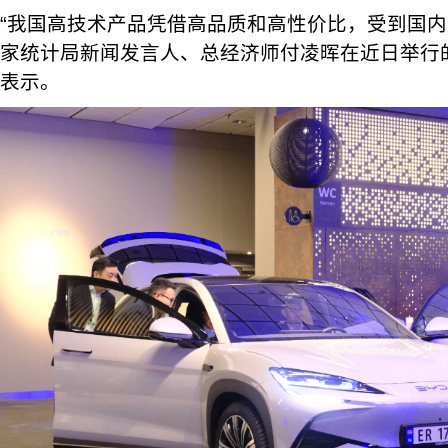
“我国高技术产品凭借高品质和高性价比，受到国内
家统计局新闻发言人、总经济师付凌晖在近日举行
表示。