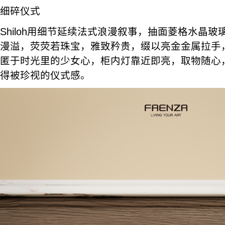
细碎仪式
Shiloh用细节延续法式浪漫叙事，抽面菱格水晶
漫溢，荧荧若珠宝，雅致矜贵，缀以亮金金属拉手
匿于时光里的少女心，柜内灯靠近即亮，取物随心
得被珍视的仪式感。