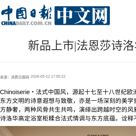
新品上市|法恩莎诗
2026-05-12 17:05:22
来源：
消费日报网
Chinoiserie・法式中国风，源起十七至十八世
东方文明的诗意遐想与致敬，亦是一场深刻的美学
方静奢，两种风骨共生共鸣，演绎出跨越时空的风雅艺
诗洛华高定浴室柜糅合法式情调与东方底蕴。诠释