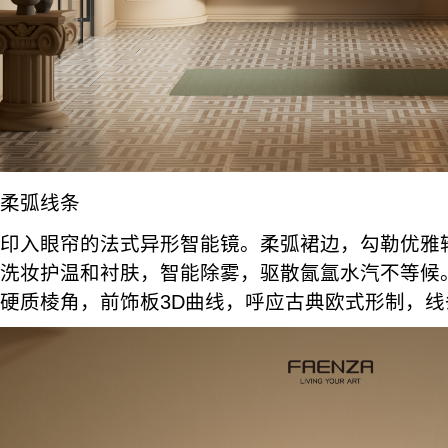
柔弧线条
印入眼帘的法式异形智能镜。柔弧裙边，勾勒优雅
洗妆护温和衬肤，智能除雾，驱散氤氲水汽不等候
硬质棱角，前饰板3D曲线，呼应古典欧式形制，