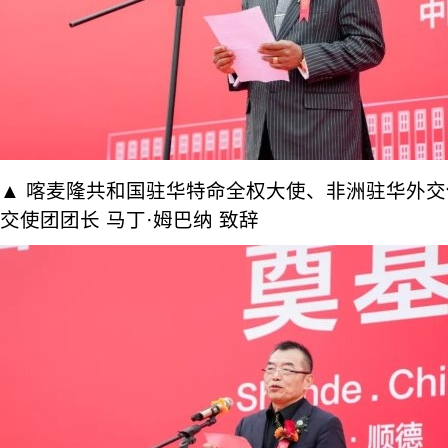
▲ 喀麦隆共和国驻华特命全权大使、非洲驻华外
交使团团长 马丁·姆巴纳 致辞