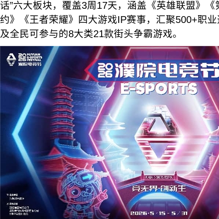
话”六大板块，覆盖3周17天，涵盖《英雄联盟》
约》《王者荣耀》四大游戏IP赛事，汇聚500+职
及全民可参与的8大类21款街头争霸游戏。