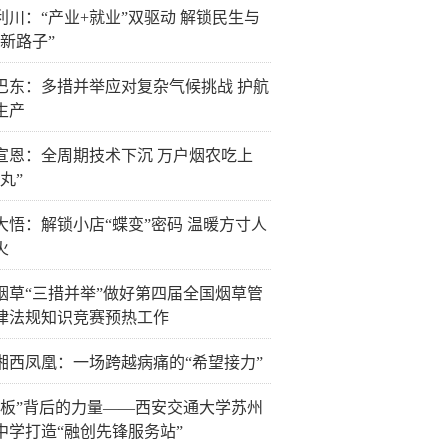
利川：“产业+就业”双驱动 解锁民生与
“新路子”
巴东：多措并举应对复杂气候挑战 护航
生产
宣恩：全周期技术下沉 万户烟农吃上
丸”
大悟：解锁小店“蝶变”密码 温暖方寸人
火
烟草“三措并举”做好第四届全国烟草管
律法规知识竞赛预热工作
湘西凤凰：一场跨越病痛的“希望接力”
白板”背后的力量——西安交通大学苏州
中学打造“融创先锋服务站”