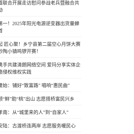
道联合开展走访慰问参战老兵暨融合共
动
第一！2025年阳光电源逆变器出货量蝉
首
起 匠心聚！乡宁县第二届空心月饼大赛
砂陶小镇鸣锣开赛！
携手共建清朗网络空间 爱玛分享实体企
络侵权维权实践
建始：铺好“致富路” 唱响“惠民曲”
领“鲜”助“桃”出山 志愿搭桥富民兴乡
孝南：从“城里来的人”到“自家人”
安陆：古渡桥连两岸 志愿服务暖民心