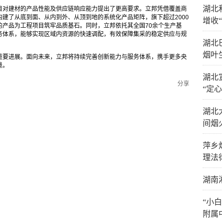
湖北
目对建材的产品性能及供应链响应能力提出了更高要求。立邦凭借覆盖商
建了从底到面、从内到外、从顶到地的系统化产品矩阵，旗下超过2000
增收
的产品为工程项目筑牢品质基石。同时，立邦依托其全国70余个生产基
务体系，能够实现区域内资源的快速调配，有效保障集采的稳定供应与规
湖北
。
烟叶
重要进展。面向未来，立邦将持续完善创新能力与服务体系，携手更多央
量。
湖北
分享
“定心
湖北
间烟
萍乡
理法
湖南
“小
附属