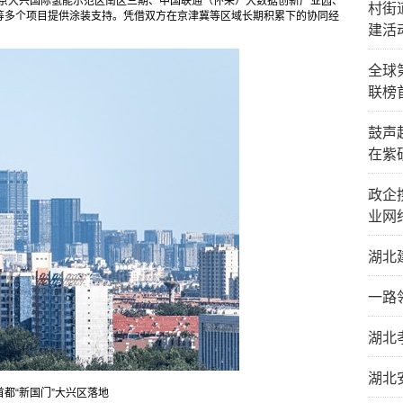
北京大兴国际氢能示范区南区三期、中国联通（怀来）大数据创新产业园、
村街
等多个项目提供涂装支持。凭借双方在京津冀等区域长期积累下的协同经
建活
全球
联榜
鼓声
在紫
政企
业网
湖北
一路
湖北
湖北
都“新国门”大兴区落地