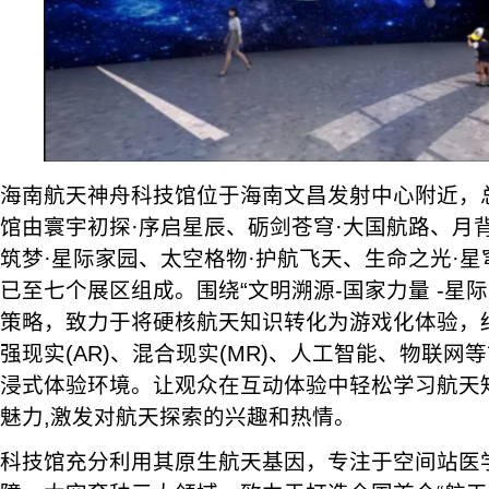
海南航天神舟科技馆位于海南文昌发射中心附近，总
馆由寰宇初探·序启星辰、砺剑苍穹·大国航路、月
筑梦·星际家园、太空格物·护航飞天、生命之光·星
已至七个展区组成。围绕“文明溯源-国家力量 -星际
策略，致力于将硬核航天知识转化为游戏化体验，结
强现实(AR)、混合现实(MR)、人工智能、物联
浸式体验环境。让观众在互动体验中轻松学习航天
魅力,激发对航天探索的兴趣和热情。
科技馆充分利用其原生航天基因，专注于空间站医