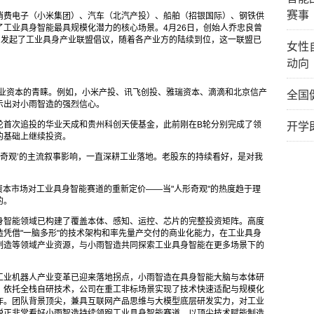
赛事
消费电子（小米集团）、汽车（北汽产投）、船舶（招银国际）、钢铁供
工业具身智能最具规模化潜力的核心场景。4月26日，创始人乔忠良曾
，发起了工业具身产业联盟倡议，随着各产业方的陆续到位，这一联盟已
女性
动向
产业资本的青睐。例如，小米产投、讯飞创投、雅瑞资本、滴滴和北京信产
全国
示出对小雨智造的强烈信心。
轮首次追投的华业天成和贵州科创天使基金，此前刚在B轮分别完成了领
开学
的基础上继续投资。
形奇观’的主流叙事影响，一直深耕工业落地。老股东的持续看好，是对我
资本市场对工业具身智能赛道的重新定价——当"人形奇观"的热度趋于理
的。
身智能领域已构建了覆盖本体、感知、运控、芯片的完整投资矩阵。高度
凭借"一脑多形"的技术架构和率先量产交付的商业化能力，在工业具身
制造等领域产业资源，与小雨智造共同探索工业具身智能在更多场景下的
工业机器人产业变革已迎来落地拐点，小雨智造在具身智能大脑与本体研
。依托全栈自研技术，公司在重工非标场景实现了技术快速适配与规模化
作。团队背景顶尖，兼具互联网产品思维与大模型底层研发实力，对工业
锐正非常看好小雨智造持续领跑工业具身智能赛道，以顶尖技术赋能制造