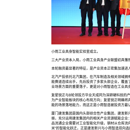
小雨工业具身智能实验室成立。
三大产业资本入局，小雨工业具身产业联盟初具雏
本轮融资最显著的特征，是产业资本正密集加速进
北汽产投依托北汽集团，在汽车制造及相关领域拥
能赛道连续出手，先后投资了多家头部企业，覆盖
业场景方面的重要落子，更是对小雨智造在工业具
复星锐正与B轮领投方华业天成同为深耕硬科技的产
为产业智能板块的核心布局方向；复星锐正明确将具
能的场景落地能力，而这正是小雨智造被投资方最
厦门建发集团是国内头部综合性产业集团，建发新
振，充分运用建发集团内的相关产业资源赋能企业
品流通企业需要对工业智能化升级，钢材从仓库流向
米"的智能化跃迁，正是建发新兴与小雨智造双向选