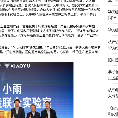
为全球领先的通用智能机器人平台，让智能劳动力成为基础设施，人人可
字节的职业背景。合伙人团队有六位，其中创始人、CEO乔忠良为原小
为原小米软件系统平台部总经理，合伙人史江通为原小米手机部第一任结构部
华为
拥有120名员工，其中60人左右从事模型算法相关工作，平均年龄28
同行
及工业应用产品，首先聚焦于智能焊接场景，产品已被多家战略客户应
华为
唐山松下、中建科工智能科技达成了战略合作协议，并于4月26日成立
雨智造在复杂泛化焊接等高价值工业场景的真实落地能力，受到了产业界和
从产品
品，“iPhone时刻”还未到来。“年出货5千到1万台，是进入第一梯队的
华为
票。”乔忠良相信，通向通用具身智能的路，必然由一线的生产场景来铺
拍机
李子园
11
从“
入“
《Ph
和皮