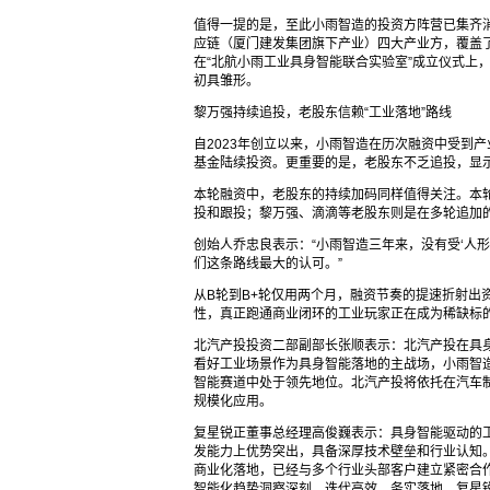
值得一提的是，至此小雨智造的投资方阵营已集齐
应链（厦门建发集团旗下产业）四大产业方，覆盖了
在“北航小雨工业具身智能联合实验室”成立仪式上
初具雏形。
黎万强持续追投，老股东信赖“工业落地”路线
自2023年创立以来，小雨智造在历次融资中受到
基金陆续投资。更重要的是，老股东不乏追投，显
本轮融资中，老股东的持续加码同样值得关注。本
投和跟投；黎万强、滴滴等老股东则是在多轮追加
创始人乔忠良表示：“小雨智造三年来，没有受‘人
们这条路线最大的认可。”
从B轮到B+轮仅用两个月，融资节奏的提速折射出
性，真正跑通商业闭环的工业玩家正在成为稀缺标
北汽产投投资二部副部长张顺表示：北汽产投在具
看好工业场景作为具身智能落地的主战场，小雨智造
智能赛道中处于领先地位。北汽产投将依托在汽车
规模化应用。
复星锐正董事总经理高俊巍表示：具身智能驱动的
发能力上优势突出，具备深厚技术壁垒和行业认知
商业化落地，已经与多个行业头部客户建立紧密合
智能化趋势洞察深刻，迭代高效、务实落地。复星