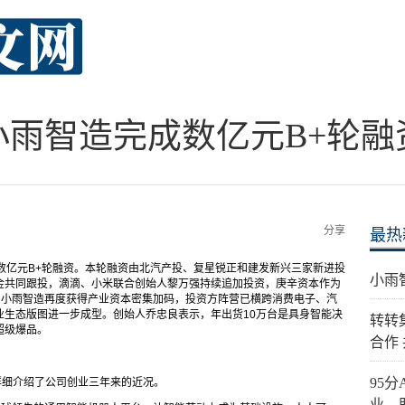
小雨智造完成数亿元B+轮融
分享
最热
数亿元B+轮融资。本轮融资由北汽产投、复星锐正和建发新兴三家新进投
小雨
金共同跟投，滴滴、小米联合创始人黎万强持续追加投资，庚辛资本作为
，小雨智造再度获得产业资本密集加码，投资方阵营已横跨消费电子、汽
业生态版图进一步成型。创始人乔忠良表示，年出货10万台是具身智能决
转转
超级爆品。
合作
95
详细介绍了公司创业三年来的近况。
业，