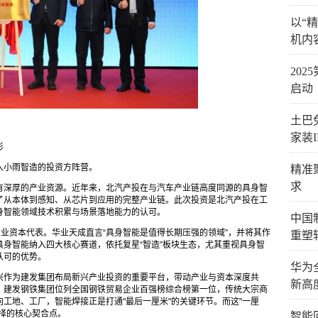
以“
机内
​20
启动
土巴
家装I
形
入小雨智造的投资方阵营。
精准
求
有深厚的产业资源。近年来，北汽产投在与汽车产业链高度同源的具身智
了从本体到感知、从芯片到应用的完整产业链。此次投资是北汽产投在工
身智能领域技术积累与场景落地能力的认可。
中国
业资本代表。华业天成直言“具身智能是值得长期压强的领域”，并将其作
重塑
身智能纳入四大核心赛道，依托复星“智造”板块生态，尤其重视具身智
认可的优势。
华为
兴作为建发集团布局新兴产业投资的重要平台，带动产业与资本深度共
新高
：建发钢铁集团位列全国钢铁贸易企业百强榜综合榜第一位，传统大宗商
工地、工厂，智能焊接正是打通"最后一厘米"的关键环节。而这"一厘
择的核心契合点。
智能