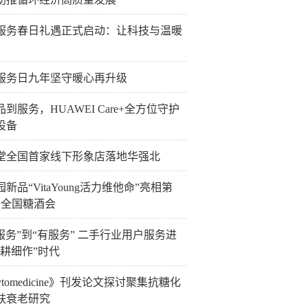
服务春日礼遇正式启动：让科技与温暖
服务日九年坚守暖心再升级
到服务，HUAWEI Care+全方位守护
设备
堂全国首家线下形象店落地华强北
新品“VitaYoung活力维他命”亮相第
2届全国糖酒会
0服务”到“有服务” 二手行业用户服务进
精耕细作”时代
ytomedicine》刊发论文探讨聚集抗糖化
肤衰老研究