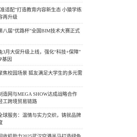
精准适配”打造教育内容新生态 小猿学练
容再升级
25第八届“优路杯”全国BIM技术大赛正式
兔3月大促升级上线，强化“科技+保障”
P基因
聚焦校园场景 狐友满足大学生的多元需
制造网与MEGA SHOW达成战略合作
轻工跨境贸易链路
全球服务：温情与实力交织，铸就品牌
度
回收机助力2025武汉空港半马打造绿色