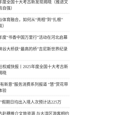
25年度全国十大考古新发现揭晓（推进文
信自强）
与体育融合，如何从“亮相”到“扎根”
谈）
26年度“书香中国万里行”活动在河北启幕
峡谷大桥获“最高的桥”吉尼斯世界纪录
社权威快报丨2025年度全国十大考古新
揭晓
日有新意”服务消费系列报道 “慧”赏花带
体验
一”假期日均出入境人次预计达225万
古赴穗推介文旅资源 与大湾区游客相约