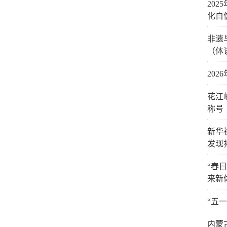
20
化自
非遗
（体
20
花江
称号
新华
发现
“春
来新
“五
内蒙