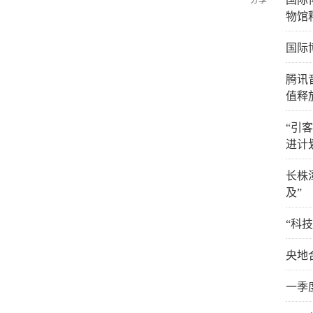
分享
物馆
国际
腾讯
值释
“引
进计
长株
及”
“科
央地
一季