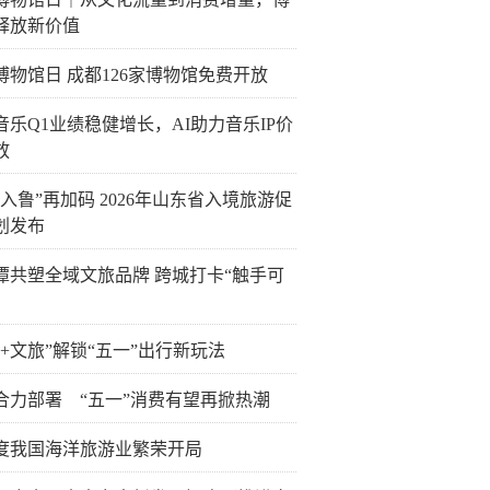
释放新价值
博物馆日 成都126家博物馆免费开放
音乐Q1业绩稳健增长，AI助力音乐IP价
放
客入鲁”再加码 2026年山东省入境旅游促
划发布
潭共塑全域文旅品牌 跨城打卡“触手可
技+文旅”解锁“五一”出行新玩法
合力部署 “五一”消费有望再掀热潮
度我国海洋旅游业繁荣开局