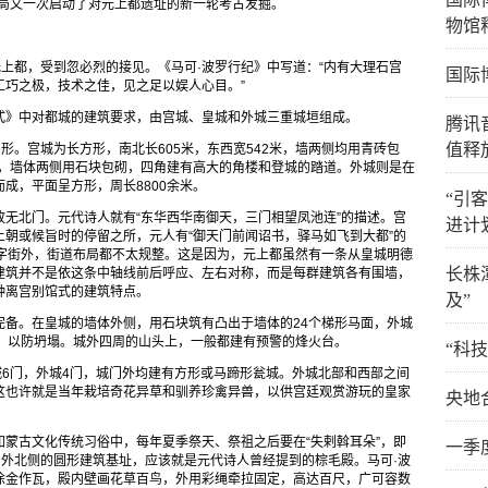
物局又一次启动了对元上都遗址的新一轮考古发掘。
物馆
元上都，受到忽必烈的接见。《马可·波罗行纪》中写道：“内有大理石宫
国际
工巧之极，技术之佳，见之足以娱人心目。”
式》中对都城的建筑要求，由宫城、皇城和外城三重城垣组成。
腾讯
值释
形。宫城为长方形，南北长605米，东西宽542米，墙两侧均用青砖包
米，墙体两侧用石块包砌，四角建有高大的角楼和登城的踏道。外城则是在
成，平面呈方形，周长8800余米。
“引
无北门。元代诗人就有“东华西华南御天，三门相望凤池连”的描述。宫
进计
朝或候旨时的停留之所，元人有“御天门前闻诏书，驿马如飞到大都”的
丁字街外，街道布局都不太规整。这是因为，元上都虽然有一条从皇城明德
长株
建筑并不是依这条中轴线前后呼应、左右对称，而是每群建筑各有围墙，
种离宫别馆式的建筑特点。
及”
完备。在皇城的墙体外侧，用石块筑有凸出于墙体的24个梯形马面，外城
坡，以防坍塌。城外四周的山头上，一般都建有预警的烽火台。
“科
城6门，外城4门，城门外均建有方形或马蹄形瓮城。外城北部和西部之间
这也许就是当年栽培奇花异草和驯养珍禽异兽，以供宫廷观赏游玩的皇家
央地
蒙古文化传统习俗中，每年夏季祭天、祭祖之后要在“失剌斡耳朵”，即
一季
门外北侧的圆形建筑基址，应该就是元代诗人曾经提到的棕毛殿。马可·波
涂金作瓦，殿内壁画花草百鸟，外用彩绳牵拉固定，高达百尺，广可容数