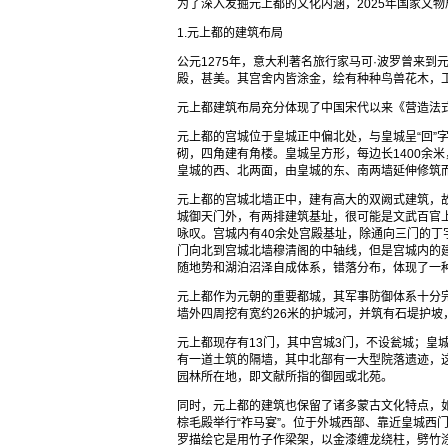
为了深入发掘元上都的文化内涵，2025年国家文
1.元上都的建筑布局
公元1275年，意大利著名旅行家马可·波罗曾来到
殿，甚美。其宫舍内皆涂金，绘有种种鸟兽花木，
元上都建筑布局充分体现了中国宋代以来《营造法
元上都的宫城位于皇城正中偏北处，与皇城呈“回”字
砌，四角建有角楼。皇城呈方形，每边长1400余
皇城的西、北两面，由皇城的东、南两墙延伸修筑而
元上都的宫城北墙正中，建有高大的双阙式建筑，故
城御天门外，有两排建筑基址，很可能是文武百官上
咏叹。宫城内有40余处宫殿基址，除通向三门的
门向北到宫城北墙穆清阁的中轴线，但是宫城内的
随地势和湖泊沼泽自成体系，错落分布，体现了一
元上都作为元朝的重要都城，其军事防御体系十分
墙外四周挖有宽约26米的护城河，并筑有石堤护
元上都现存有13门，其中宫城3门，不设瓮城；皇
有一道土筑的隔墙，其中北部有一大型院落遗迹，
园林所在地，即文献所指的御园或北苑。
同时，元上都的建筑也保留了诸多蒙古文化特点，如
棕毛殿举行“祚马宴”。位于外城西部、靠近皇城西
罗描绘它是用竹子作梁架，以金漆缠龙绕柱，劈竹