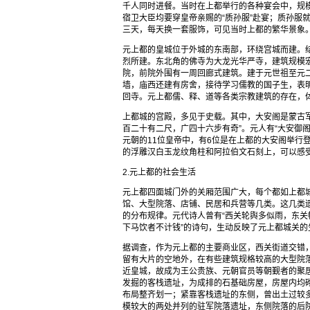
千人同时进餐。当时在上都举行的各种宴会中，规模
宿卫大臣均要穿皇帝亲赐的“质孙服”赴宴；质孙服就
三天，每天换一套服饰，可见当时上都的繁华景象
元上都的皇城位于外城的东南部，环绕宫城而建。
烈所建。东北角的佛寺为大龙光华严寺，建筑规模
院，前院外围有一周回廊式建筑。建于元世祖至元二
墙，庙西还建有房舍，接待学习儒教的国子生，表
回寺。元上都儒、释、道等各类宗教建筑的存在，
上都城的宫殿，多见于史载。其中，大安阁是蒙古军
百二十有二尺，广四十六步有奇”。元人有“大安御
元朝的11位皇帝中，有6位是在上都的大安阁举行
的浮雕汉白玉龙纹角柱和阿拉伯文石刻上，可以感
2.元上都的社会生活
元上都四面城门外的关厢范围广大，每个都如上都
馆、大型院落、店铺、民居和兵营等几类。这几类
的分布规律。元代诗人曾有“西关轮舆多似雨，东关
下马饮者不计钱”的诗句，生动反映了元上都城关的
据调查，作为元上都的主要商业区，西关街道交错
留有大片的空地外，在有些建筑规格较高的大型院
近皇城，故成为王公贵族、元朝官员等朝觐者的聚
发掘的客栈遗址，为成排的石基础房屋，房屋内均
布局整齐划一；紧靠客栈遗址的东侧，曾出土过较
模较大的两处并列的驻军院落遗址，东侧院落的后