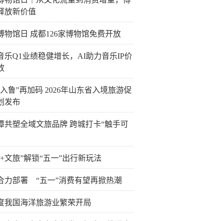
释放新价值
博物馆日 成都126家博物馆免费开放
音乐Q1业绩稳健增长，AI助力音乐IP价
放
客入鲁”再加码 2026年山东省入境旅游促
划发布
潭共塑全域文旅品牌 跨城打卡“触手可
技+文旅”解锁“五一”出行新玩法
合力部署 “五一”消费有望再掀热潮
度我国海洋旅游业繁荣开局