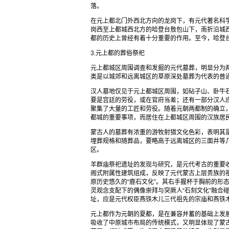
落。
在元上都北门外西北方向的龙岗下，有元代著名科
岗西至上都城西北方的哈登台敖包山下，南折沿城
都的历史上曾经有着十分重要的作用。至今，哈登
3.元上都的葬俗祭祀
元上都城区周围调查和发掘的元代墓葬，明显分为
类是以城郊和远离城区的草原深处墓葬为代表的普
汉人墓地仅见于元上都城区周围，如砧子山、卧牛
要是宫廷的劳役，或在官府当差；还有一部分汉人
聚集了大量的工匠和劳役。随着元朝两都制的确立
都城的重要事项，而居住在上都城区周围的汉族居
蒙古人的墓葬有浓重的游牧射猎文化色彩，表明其
埋葬规格和随葬品，要略高于远离城区的三面井等
区。
羊群庙祭祀遗址的发现与研究，是元代考古的重要
阁式附属性建筑组成，反映了元代蒙古上层贵族的
原历史悠久的“鹿石文化”。其右手握杯于胸前的形
灵观念支配下的偶像崇拜与突厥人“石刻文化”融合
址，应是元代权臣燕铁木儿三代祖先的宗庙和燕铁
元上都作为元朝的夏都，是在兼容并蓄的基础上发
吸收了中原城市布局的传统模式，又明显体现了蒙