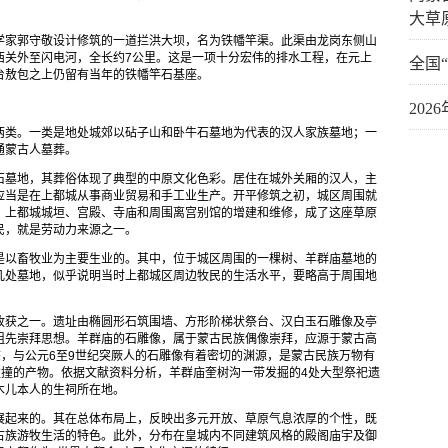
大草
学家郭守敬设计修筑的一道拦洪大坝，名为铁幡竿渠。此渠由龙岗东侧山
西关外至闪电河，全长约7公里。这是一项十分宏伟的排水工程，在元上
全国
台敖包之上仍留有当年的铁幡竿石基座。
20
两类。一类是地处城郊以砧子山和卧牛石墓地为代表的汉人家族墓地；一
通蒙古人墓葬。
石墓地，其葬俗体现了典型的中原文化色彩。居住在城外关厢的汉人，主
应当是在上都城从事商业贸易和手工业生产。开平修筑之初，城区周围就
，上都城城垣、宫殿、寺庙和周围离宫别馆的增建和维修，成了这座草原
民，就是劳动力来源之一。
是以畜牧业为主要生业的。其中，位于城区周围的一棵树、羊群庙墓地的
几处墓地，似乎说明当时上都城区周边牧民的生活水平，要略高于周围地
收获之一。遗址由椭圆形石筑围墙、方形阶梯状祭台、汉白玉石雕像及亭
祖先崇拜思想。羊群庙的石雕像，属于蒙古民族偶像崇拜，应源于蒙古高
态，与公元6至9世纪突厥人的石雕像有着密切的渊源，是蒙古民族万物有
碰撞的产物。依据文献资料分析，羊群庙奎树沟一带发掘的4处大型祭祀遗
木儿本人的生祠所在地。
展起来的。其在总体布局上，反映出多元开放、草原气息浓厚的个性，既
古族游牧生活的特色。此外，分布在皇城内不同建筑风格的殿阁庙宇及御