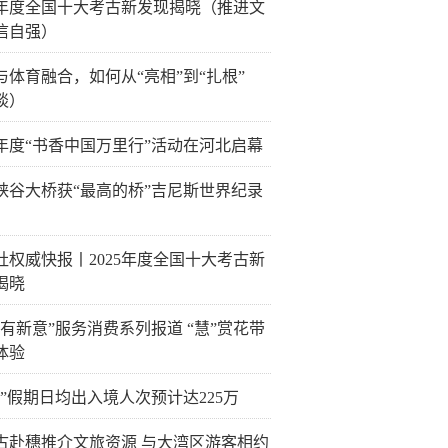
25年度全国十大考古新发现揭晓（推进文
信自强）
与体育融合，如何从“亮相”到“扎根”
谈）
26年度“书香中国万里行”活动在河北启幕
峡谷大桥获“最高的桥”吉尼斯世界纪录
社权威快报丨2025年度全国十大考古新
揭晓
日有新意”服务消费系列报道 “慧”赏花带
体验
一”假期日均出入境人次预计达225万
古赴穗推介文旅资源 与大湾区游客相约