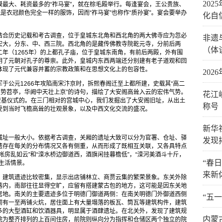
20
最大、耗资最多的“祚马宴”，就在棕毛殿举行。每逢宴会，王公贵族、
是衣冠颜色完全一样的服饰，因而“祚马宴”也称作“质孙宴”。宴会要举办
化自
。
结合历史记载和考古调查，位于皇城东北角和西北角的两大佛寺应为忽必
非遗
宏大，分东、中、西三院。西北角的是藏传佛教寺院乾元寺，分前后两
（体
年（1265年）的上都孔子庙，位于皇城东南角，有前后两殿，外有围
明了元朝对孔子的尊崇。此外，皇城内东西两端还分别建有老子道观和回
体现了元代兼容并蓄的宗教政策和在思想文化上的包容性。
20
于公元1266年攻陷南宋汴京时，拆熙春阁迁至上都所建，史载其“高二
阁势苕亭，华阙中天壮上京”的诗句，描绘了大安阁高耸入云的宏伟气势。
花江
登基仪式的。在三门相对的宫城中心，我们发掘出了大安阁旧址，从出土
称号
受到当时飞檐高耸的壮观景象，以及中西文化交流的盛况。
新华
城址一般大小。依据考古调查，关厢的遗址大致可以分为官署、仓址、驿
发现
遗存在每关的分布情况又各有侧重，从而形成了既相互关联，又各具特点
帐房乱如云”和“滦水桥边御道西，酒旗闲挂暮檐低”，“滦河美酒斗十斤，
“春
生活情景。
来新
，建筑遗迹比较密集，显示出店铺林立、商贾云集的繁荣景象。东关外除
落内，南部往往显得空旷，应留有搭建蒙古包的地方，这可能是因东关地
居地。南关的主要遗迹多位于明德门御道两侧：在南关明德门外御道西侧
“五
砌有一至两铺火炕，居住面上有大量塌落的板瓦、筒瓦等建筑构件，建筑
多的大型酒缸和饮酒器具，明显属于酒肆遗址。在北关外，发现了建筑规
内蒙
院为整齐排列的上百间住房，前院则纵向分为指挥和仓储区两个独立的院