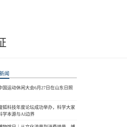
证
新闻
26中国运动休闲大会6月27日在山东日照
26搜狐科技年度论坛成功举办，科学大家
科学本源与AI边界
博物馆日｜从文化流量到消费增量，博