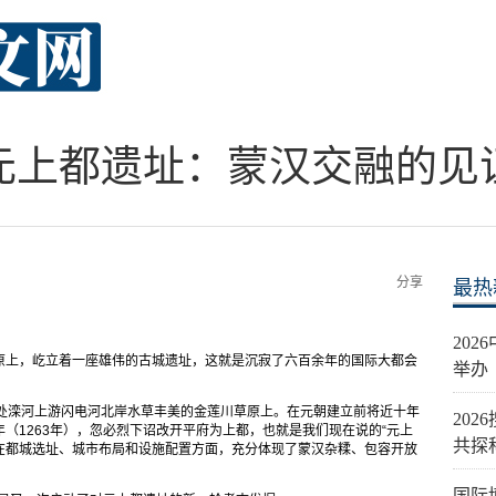
元上都遗址：蒙汉交融的见
分享
最热
20
原上，屹立着一座雄伟的古城遗址，这就是沉寂了六百余年的国际大都会
举办
地处滦河上游闪电河北岸水草丰美的金莲川草原上。在元朝建立前将近十年
20
（1263年），忽必烈下诏改开平府为上都，也就是我们现在说的“元上
共探
都在都城选址、城市布局和设施配置方面，充分体现了蒙汉杂糅、包容开放
国际