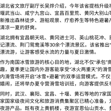
湖北省文旅厅副厅长吴烨介绍，今年该省提档升级
堰武当山、咸宁九宫山、宜昌百里荒、黄冈大别山
新推出森林徒步、游船观景、疗愈养生等特色避暑
清凉一夏的舒爽。
湖北拥有宜昌朝天吼、黄冈进士河、英山桃花冲、
记漂流、荆门鸳鸯溪等30余个漂流景区。该省推出
漂流游，让游客感受水流的力量与夏日激情。
作为南国冰雪旅游的核心目的地，湖北不仅“承包”
趣，夏季更让国内外游客能享受“冰火两重天”的滑
内滑雪场将开启“冰雪+避暑”的双季运营模式。不
嬉闹，还将举办夏令营滑雪培训班，向游客提供反
同时，武汉、襄阳、宜昌、十堰、黄石等地的7家国
家国家级夜间文化和旅游消费集聚区已精心准备，
夜游产品。既有夜上黄鹤楼，夜游宣恩仙山贡水、