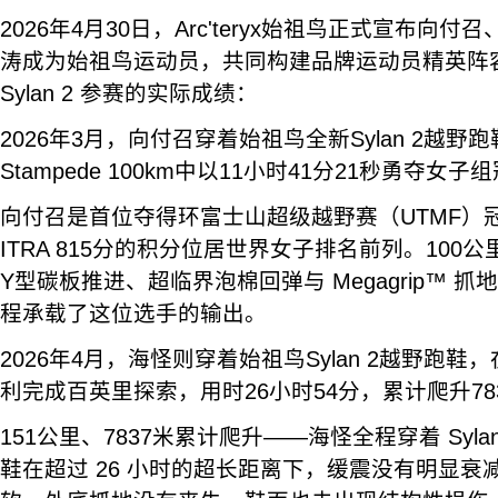
2026年4月30日，Arc'teryx始祖鸟正式宣布向
涛成为始祖鸟运动员，共同构建品牌运动员精英阵
Sylan 2 参赛的实际成绩：
2026年3月，向付召穿着始祖鸟全新Sylan 2越野跑鞋
Stampede 100km中以11小时41分21秒勇夺女子
向付召是首位夺得环富士山超级越野赛（UTMF）
ITRA 815分的积分位居世界女子排名前列。100公里的
Y型碳板推进、超临界泡棉回弹与 Megagrip™ 
程承载了这位选手的输出。
2026年4月，海怪则穿着始祖鸟Sylan 2越野跑
利完成百英里探索，用时26小时54分，累计爬升78
151公里、7837米累计爬升——海怪全程穿着 Syla
鞋在超过 26 小时的超长距离下，缓震没有明显衰