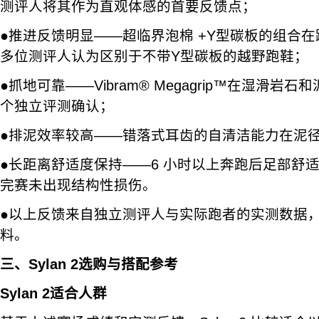
测评人将其作为直观体感的首要反馈点；
●推进反馈明显——超临界泡棉 +Y型碳板的组合
多位测评人认为区别于不带Y型碳板的越野跑鞋；
●抓地可靠——Vibram® Megagrip™在湿滑岩
个独立评测确认；
●排泥效率较高——错落式耳齿的自清洁能力在泥
●长距离舒适度保持——6 小时以上奔跑后足部舒
完赛未出现结构性损伤。
●以上反馈来自独立测评人与实际跑者的实测数据
料。
三、Sylan 2选购与搭配参考
Sylan 2适合人群