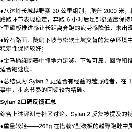
●八达岭长城越野赛 30 公里组别，爬升 2000 米，耗
路跑环节表现稳定，奔跑 6 小时后足部舒适度保
Y型碳板推进感让长距离奔跑的疲劳感降低，未出
●碎石路面、陡峭下坡与松软土坡交替的复杂环境中，S
稳定性保持较好；
●金马桶绕圈赛中抓地力足够，下坡可靠，回弹和
适合跑速度；
●总结认为 Sylan 2 更适合有经验的越野跑者，在 
事中，步态节奏的回馈较为精确。
Sylan 2口碑反馈汇总
综合上述评测与社区讨论，Sylan 2 反复被提及的
●重量较轻——268g 在搭载Y型碳板的越野跑鞋